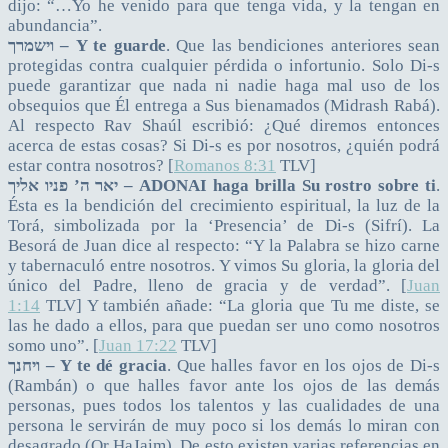
dijo: “…Yo he venido para que tenga vida, y la tengan en
abundancia”.
וישמרך – Y te guarde
. Que las bendiciones anteriores sean
protegidas contra cualquier pérdida o infortunio. Solo Di-s
puede garantizar que nada ni nadie haga mal uso de los
obsequios que Él entrega a Sus bienamados (Midrash Rabá).
Al respecto Rav Shaúl escribió: ¿Qué diremos entonces
acerca de estas cosas? Si Di-s es por nosotros, ¿quién podrá
estar contra nosotros? [
Romanos 8:31
TLV]
יאר ה’ פניו אליך – ADONAI haga brilla Su rostro sobre ti
.
Ésta es la bendición del crecimiento espiritual, la luz de la
Torá, simbolizada por la ‘Presencia’ de Di-s (Sifrí). La
Besorá de Juan dice al respecto: “Y la Palabra se hizo carne
y tabernaculó entre nosotros. Y vimos Su gloria, la gloria del
único del Padre, lleno de gracia y de verdad”. [
Juan
1:14
TLV] Y también añade: “La gloria que Tu me diste, se
las he dado a ellos, para que puedan ser uno como nosotros
somo uno”. [
Juan 17:22
TLV]
ויחנך – Y te dé gracia
. Que halles favor en los ojos de Di-s
(Rambán) o que halles favor ante los ojos de las demás
personas, pues todos los talentos y las cualidades de una
persona le servirán de muy poco si los demás lo miran con
desagrado (Or HaJaim). De esto existen varias referencias en