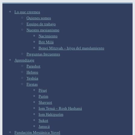
Lo que creemos
Quienes somos
Equipo de trabajo
Nuestro mesianismo
Nacimiento
Brit Milá
Benei Mitzvah – hijos del mandamiento
Preguntas frecuentes
Aprendizaje
Parashot
Hebreo
Yeshúa
Fiestas
Pésaj
Purim
Shavuot
Iom Teruá – Rosh Hashaná
Iom Hakipurím
Sukot
Janucá
Fundación Mesiánica Yovel