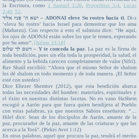
la Escritura, como
1 Samuel 2:26
,
Proverbios 3:4
,
Lucas
2:40, 52
.
ישא ה’ פניו אליך – ADONAI eleve Su rostro hacia ti
. Di-s
‘eleva Su rostro’ hacia Israel para demostrar que los ama
(Maharzu). Con respecto a esto el salmista dice: “He aquí,
los ojos de ADONAI están sobre los que le temen, esperando
por Su amor”.
[Salmo 33:18]
וישם לך שלום – Y te conceda la paz
. La paz es la firma de
toda bendición, pues sin ella toda la prosperidad, la salud, el
alimento y la bebida carecen completamente de valor (Sifrí).
Rav Shaúl escribió: “Ahora que el mismo Señor de shalom
les dé shalom en todo momento y de toda manera. ¡El Señor
esté con ustedes!
Dice Eliezer Shemtov (2012), que esta bendición abarca
todas las necesidades del hombre: materiales, espirituales y
el éxito en nuestras distintas facetas. No en vano HaShem
escogió a Aarón para que fuera quien bendijera al Pueblo
con estas palabras, ya que nuestros Sabios enseñaron: “…
Hilel dice: Sean de los discípulos de Aarón, amante de la
paz, procurador de la paz, amante de las criaturas y que las
acerca a la Torá”. (Pirkei Avot 1:12)
En otras palabras, aquel que procura la paz, tendrá el merito