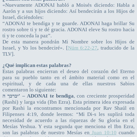
«Nuevamente ADONAI habló a Moisés diciendo: Habla a
Aarón y a sus hijos diciendo: Así bendecirán a los Hijos de
Israel, diciéndoles:
“ADONAI te bendiga y te guarde. ADONAI haga brillar Su
rostro sobre ti y te dé gracia. ADONAI eleve Su rostro hacia
ti y te conceda la paz”.
De esta manera pondrán Mi Nombre sobre los Hijos de
Israel, y Yo los bendeciré». [
Núm 6:22-27
, traducido de la
TLV].
¿Qué implican estas palabras?
Estas palabras encierran el deseo del corazón del Eterno
para su pueblo tanto en el ámbito material como en el
espiritual, y de cada una de ellas nuestros Sabios
comentaron lo siguiente:
יברכך ה’ – ADONAI te bendiga
, con creciente prosperidad
(Rashi) y larga vida (Ibn Ezra). Esta primera idea expresada
por Rashi la encontramos mencionada por Rav Shaúl en
Filipenses 4:19, donde leemos: “Mi Di-s les suplirá toda
necesidad de acuerdo a las riquezas de Su gloria en el
Mesías Yeshua. Y esta segunda que menciona el Ibn Ezra,
son las palabras de nuestro Mesías en
Juan 10:10
cuando