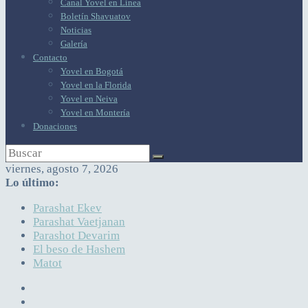
Canal Yovel en Línea
Boletín Shavuatov
Noticias
Galería
Contacto
Yovel en Bogotá
Yovel en la Florida
Yovel en Neiva
Yovel en Montería
Donaciones
viernes, agosto 7, 2026
Lo último:
Parashat Ekev
Parashat Vaetjanan
Parashot Devarim
El beso de Hashem
Matot