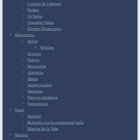
Camino de Libertad
Kesher
Or Simja
Asanalaa Waiin
Estados Financieros
Ministerios
Niños
Yeladim
Jóvenes
Parejas
Intercesión
Alabanza
Danza
Audiovisuales
Shomrim
Nuevos miembros
Empresarios
Israel
Hasbará
Relación con la comunidad judía
Marcha de la Vida
Medios