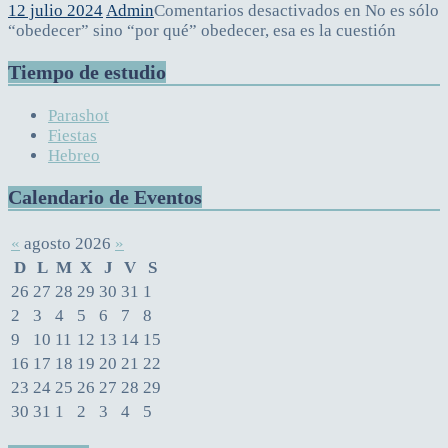
12 julio 2024
Admin
Comentarios desactivados
en No es sólo
“obedecer” sino “por qué” obedecer, esa es la cuestión
Tiempo de estudio
Parashot
Fiestas
Hebreo
Calendario de Eventos
«
agosto 2026
»
D
L
M
X
J
V
S
26
27
28
29
30
31
1
2
3
4
5
6
7
8
9
10
11
12
13
14
15
16
17
18
19
20
21
22
23
24
25
26
27
28
29
30
31
1
2
3
4
5