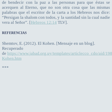
de bendecir con la paz a las personas para que éstas se
acerquen al Eterno, que no son otra cosa que las mismas
palabras que el escritor de la carta a los Hebreos nos dice:
“Persigan la shalom con todos, y la santidad sin la cual nadie
vera al Señor”. [
Hebreos 12:14
TLV].
REFERENCIAS
Shemtov, E. (2012). El Kohen. [Mensaje en un blog].
Recuperado
de
https://www.jabad.org.uy/templates/articlecco_cdo/aid/19
Kohen.htm
***