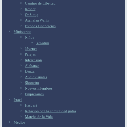
Camino de Libertad
Kesher
Or Simja
Asanalaa Waiin
Estados Financieros
Ministerios
Niños
Yeladim
Jóvenes
Parejas
Intercesión
Alabanza
Danza
Audiovisuales
Shomrim
Nuevos miembros
Empresarios
Israel
Hasbará
Relación con la comunidad judía
Marcha de la Vida
Medios