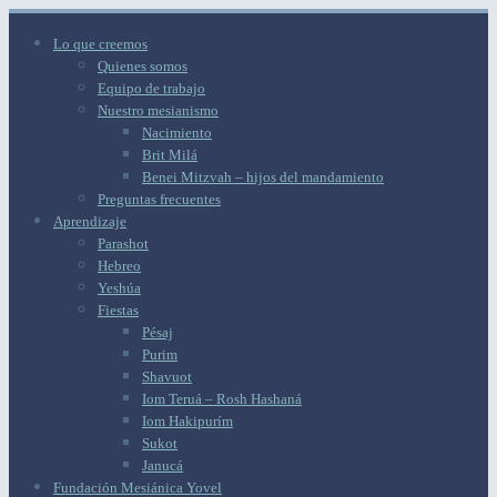
Lo que creemos
Quienes somos
Equipo de trabajo
Nuestro mesianismo
Nacimiento
Brit Milá
Benei Mitzvah – hijos del mandamiento
Preguntas frecuentes
Aprendizaje
Parashot
Hebreo
Yeshúa
Fiestas
Pésaj
Purim
Shavuot
Iom Teruá – Rosh Hashaná
Iom Hakipurím
Sukot
Janucá
Fundación Mesiánica Yovel