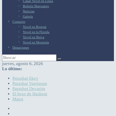
Canal Yovel en Línea
Boletín Shavuatov
Noticias
Galería
Contacto
Yovel en Bogotá
Yovel en la Florida
Yovel en Neiva
Yovel en Montería
Donaciones
jueves, agosto 6, 2026
Lo último:
Parashat Ekev
Parashat Vaetjanan
Parashot Devarim
El beso de Hashem
Matot