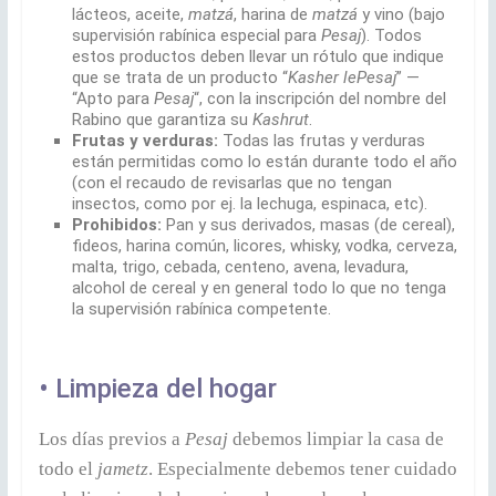
lácteos, aceite,
matzá
, harina de
matzá
y vino (bajo
supervisión rabínica especial para
Pesaj
). Todos
estos productos deben llevar un rótulo que indique
que se trata de un producto “
Kasher lePesaj
” —
“Apto para
Pesaj
“, con la inscripción del nombre del
Rabino que garantiza su
Kashrut
.
Frutas y verduras:
Todas las frutas y verduras
están permitidas como lo están durante todo el año
(con el recaudo de revisarlas que no tengan
insectos, como por ej. la lechuga, espinaca, etc).
Prohibidos:
Pan y sus derivados, masas (de cereal),
fideos, harina común, licores, whisky, vodka, cerveza,
malta, trigo, cebada, centeno, avena, levadura,
alcohol de cereal y en general todo lo que no tenga
la supervisión rabínica competente.
• Limpieza del hogar
Los días previos a
Pesaj
debemos limpiar la casa de
todo el
jametz
. Especialmente debemos tener cuidado