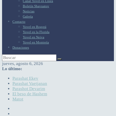
Canal Yovel en Línea
Boletín Shavuatov
Noticias
Galería
Contacto
Yovel en Bogotá
Yovel en la Florida
Yovel en Neiva
Yovel en Montería
Donaciones
jueves, agosto 6, 2026
Lo último:
Parashat Ekev
Parashat Vaetjanan
Parashot Devarim
El beso de Hashem
Matot