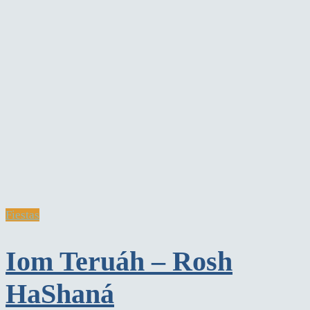
Fiestas
Iom Teruáh – Rosh
HaShaná