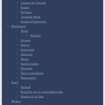
Camino de Libertad
Kesher
Or Simja
Asanalaa Waiin
Estados Financieros
Ministerios
Niños
Yeladim
Jóvenes
Parejas
Intercesión
Alabanza
Danza
Audiovisuales
Shomrim
Nuevos miembros
Empresarios
Israel
Hasbará
Relación con la comunidad judía
Marcha de la Vida
Medios