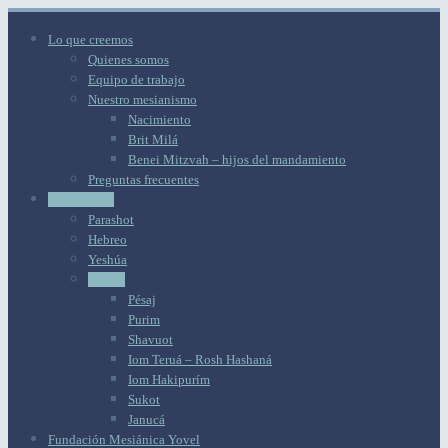
Lo que creemos
Quienes somos
Equipo de trabajo
Nuestro mesianismo
Nacimiento
Brit Milá
Benei Mitzvah – hijos del mandamiento
Preguntas frecuentes
Aprendizaje
Parashot
Hebreo
Yeshúa
Fiestas
Pésaj
Purim
Shavuot
Iom Teruá – Rosh Hashaná
Iom Hakipurím
Sukot
Janucá
Fundación Mesiánica Yovel