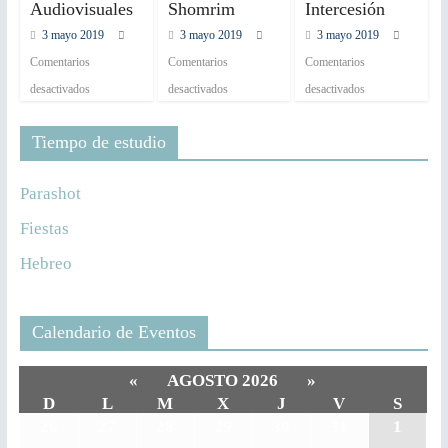
Audiovisuales
Shomrim
Intercesión
3 mayo 2019
3 mayo 2019
3 mayo 2019
Comentarios
Comentarios
Comentarios
desactivados
desactivados
desactivados
Tiempo de estudio
Parashot
Fiestas
Hebreo
Calendario de Eventos
«
AGOSTO 2026
»
D
L
M
X
J
V
S
26
27
28
29
30
31
1