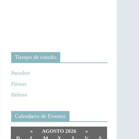
Tiempo de estudio
Parashot
Fiestas
Hebreo
Calendario de Eventos
«
AGOSTO 2026
»
D
L
M
X
J
V
S