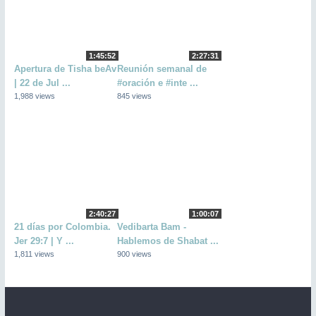
1:45:52
2:27:31
Apertura de Tisha beAv
Reunión semanal de
| 22 de Jul ...
#oración e #inte ...
1,988 views
845 views
2:40:27
1:00:07
21 días por Colombia.
Vedibarta Bam -
Jer 29:7 | Y ...
Hablemos de Shabat ...
1,811 views
900 views