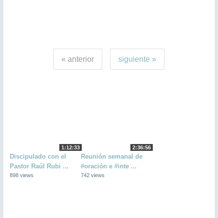
« anterior
siguiente »
1:12:33
2:36:56
Discipulado con el
Reunión semanal de
Pastor Raúl Rubi ...
#oración e #inte ...
898 views
742 views