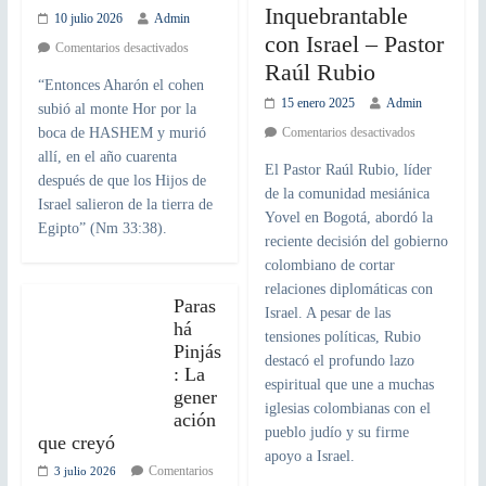
Inquebrantable
10 julio 2026
Admin
con Israel – Pastor
Comentarios desactivados
Raúl Rubio
“Entonces Aharón el cohen
15 enero 2025
Admin
subió al monte Hor por la
boca de HASHEM y murió
Comentarios desactivados
allí, en el año cuarenta
El Pastor Raúl Rubio, líder
después de que los Hijos de
de la comunidad mesiánica
Israel salieron de la tierra de
Yovel en Bogotá, abordó la
Egipto” (Nm 33:38).
reciente decisión del gobierno
colombiano de cortar
relaciones diplomáticas con
Paras
Israel. A pesar de las
há
tensiones políticas, Rubio
Pinjás
destacó el profundo lazo
: La
espiritual que une a muchas
gener
iglesias colombianas con el
ación
pueblo judío y su firme
que creyó
apoyo a Israel.
Comentarios
3 julio 2026