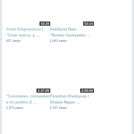
43:29
53:14
Yovel Empresarios |
Vedibarta Bam -
"Crear marca, p ...
"Mentes hackeadas: ...
437 views
1,043 views
2:37:09
2:59:59
“Consuelen, consuelen
Parashat #Vaetjanan /
a mi pueblo d ...
Shabat Najam ...
2,373 views
3,767 views