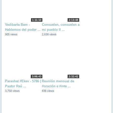
1:11:10
2:13:48
Vedibarta Bam -
Consuelen, consuelen a
Hablemos del poder ...
mi pueblo II ...
905 views
2,638 views
3:06:43
2:32:42
Parashat #Ekev - 5786 |
Reunión mensual de
Pastor Raú ...
#oración e #inte ...
3,758 views
836 views