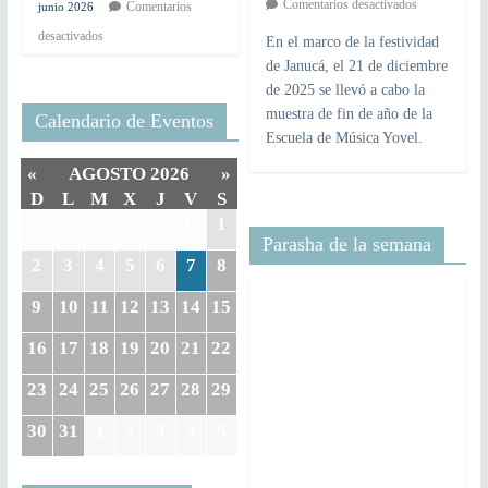
Comentarios desactivados
Comentarios
junio 2026
desactivados
En el marco de la festividad
de Janucá, el 21 de diciembre
de 2025 se llevó a cabo la
muestra de fin de año de la
Calendario de Eventos
Escuela de Música Yovel.
«
AGOSTO 2026
»
D
L
M
X
J
V
S
26
27
28
29
30
31
1
Parasha de la semana
2
3
4
5
6
7
8
9
10
11
12
13
14
15
16
17
18
19
20
21
22
23
24
25
26
27
28
29
30
31
1
2
3
4
5