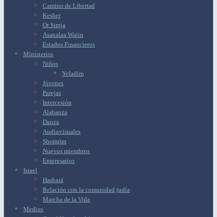
Camino de Libertad
Kesher
Or Simja
Asanalaa Waiin
Estados Financieros
Ministerios
Niños
Yeladim
Jóvenes
Parejas
Intercesión
Alabanza
Danza
Audiovisuales
Shomrim
Nuevos miembros
Empresarios
Israel
Hasbará
Relación con la comunidad judía
Marcha de la Vida
Medios