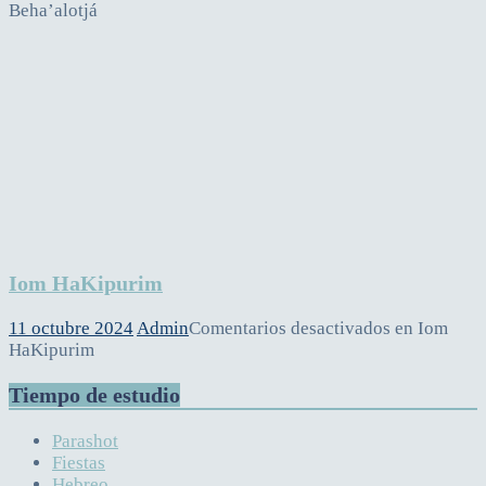
Beha’alotjá
Iom HaKipurim
11 octubre 2024
Admin
Comentarios desactivados
en Iom
HaKipurim
Tiempo de estudio
Parashot
Fiestas
Hebreo