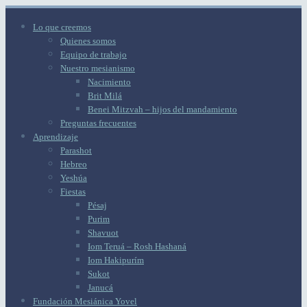
Lo que creemos
Quienes somos
Equipo de trabajo
Nuestro mesianismo
Nacimiento
Brit Milá
Benei Mitzvah – hijos del mandamiento
Preguntas frecuentes
Aprendizaje
Parashot
Hebreo
Yeshúa
Fiestas
Pésaj
Purim
Shavuot
Iom Teruá – Rosh Hashaná
Iom Hakipurím
Sukot
Janucá
Fundación Mesiánica Yovel