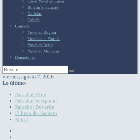
Canal Yovel en Línea
Boletín Shavuatov
Noticias
Galería
Contacto
Yovel en Bogotá
Yovel en la Florida
Yovel en Neiva
Yovel en Montería
Donaciones
viernes, agosto 7, 2026
Lo último:
Parashat Ekev
Parashat Vaetjanan
Parashot Devarim
El beso de Hashem
Matot