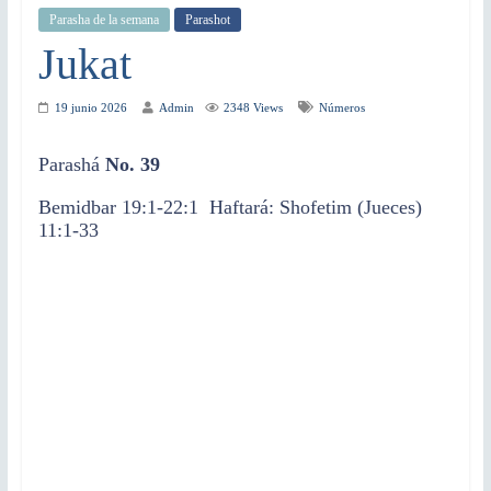
Parasha de la semana
Parashot
Jukat
19 junio 2026
Admin
2348 Views
Números
Parashá
No. 39
Bemidbar 19:1-22:1 Haftará: Shofetim (Jueces)
11:1-33