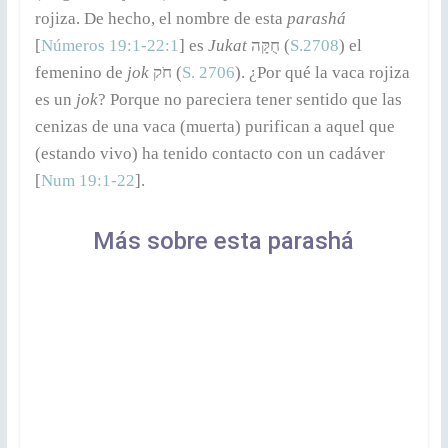
rojiza. De hecho, el nombre de esta
parashá
[
Números 19:1-22:1
] es
Jukat
חֻקָּה (
S.2708
) el
femenino de
jok
חֹק (
S. 2706
). ¿Por qué la vaca rojiza
es un
jok
? Porque no pareciera tener sentido que las
cenizas de una vaca (muerta) purifican a aquel que
(estando vivo) ha tenido contacto con un cadáver
[
Num 19:1-22
].
Más sobre esta parashá