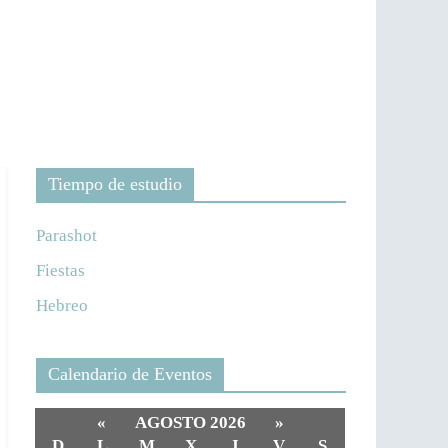
Tiempo de estudio
Parashot
Fiestas
Hebreo
Calendario de Eventos
«
AGOSTO 2026
»
D
L
M
X
J
V
S