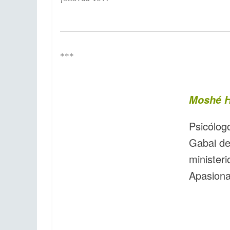
***
Moshé H
Psicólog
Gabai de
minister
Apasiona