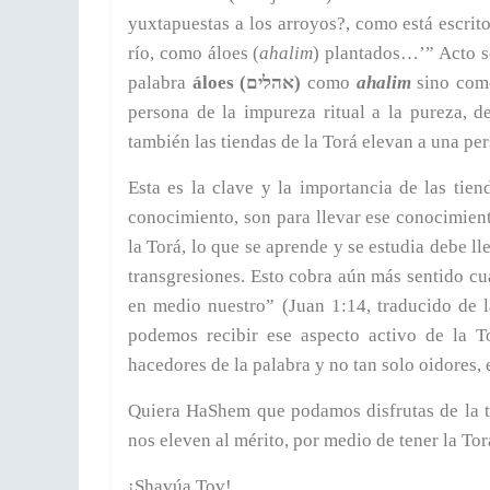
yuxtapuestas a los arroyos?, como está escrit
río, como áloes (
ahalim
) plantados…’” Acto se
palabra
áloes (אהלים)
como
ahalim
sino co
persona de la impureza ritual a la pureza, 
también las tiendas de la Torá elevan a una per
Esta es la clave y la importancia de las tie
conocimiento, son para llevar ese conocimiento
la Torá, lo que se aprende y se estudia debe l
transgresiones. Esto cobra aún más sentido cu
en medio nuestro” (Juan 1:14, traducido de 
podemos recibir ese aspecto activo de la T
hacedores de la palabra y no tan solo oidores
Quiera HaShem que podamos disfrutas de la t
nos eleven al mérito, por medio de tener la To
¡Shavúa Tov!