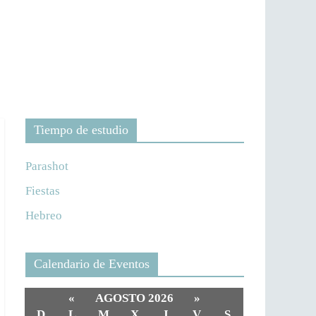
Tiempo de estudio
Parashot
Fiestas
Hebreo
Calendario de Eventos
«
AGOSTO 2026
»
D
L
M
X
J
V
S