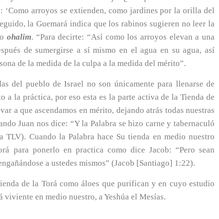
o: ‘Como arroyos se extienden, como jardines por la orilla del
guido, la Guemará indica que los rabinos sugieren no leer la
mo
ohalim
. “Para decirte: “Así como los arroyos elevan a una
después de sumergirse a sí mismo en el agua en su agua, así
sona de la medida de la culpa a la medida del mérito”.
ndas del pueblo de Israel no son únicamente para llenarse de
 a la práctica, por eso esta es la parte activa de la Tienda de
levar a que ascendamos en mérito, dejando atrás todas nuestras
ando Juan nos dice: “Y la Palabra se hizo carne y tabernaculó
la TLV). Cuando la Palabra hace Su tienda en medio nuestro
orá para ponerlo en practica como dice Jacob: “Pero sean
, engañándose a ustedes mismos” (Jacob [Santiago] 1:22).
ienda de la Torá como áloes que purifican y en cuyo estudio
rá viviente en medio nuestro, a Yeshúa el Mesías.