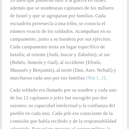
20 años que pudieran salir a la guerra en Israel,
además que se nombraran capitanes de los millares
de Israel y que se agruparan por familias. Cada
escuadrón pertenecía a una tribu, se conocía el
número exacto de los soldados. Acampaban en su
campamento, junto a su bandera por sus ejércitos.
Cada campamento tenía un lugar específico de
batalla; al oriente (Judá, Isacar y Zabulón), al sur
(Rubén, Simeón y Gad), al occidente (Efraín,
Manasés y Benjamín), al norte (Dan, Aser, Neftalí) y
marcharon cada uno por sus familias
[Nm 1, 2]
.
Cada soldado era llamado por su nombre y cada uno
de los 12 capitanes o jefes fue escogido por dos
razones; su capacidad intelectual y la confianza del
pueblo en cada uno. Cada jefe era consciente de la
comisión que había recibido y de la responsabilidad
adquirida. Este relato muestra el origen militar, la