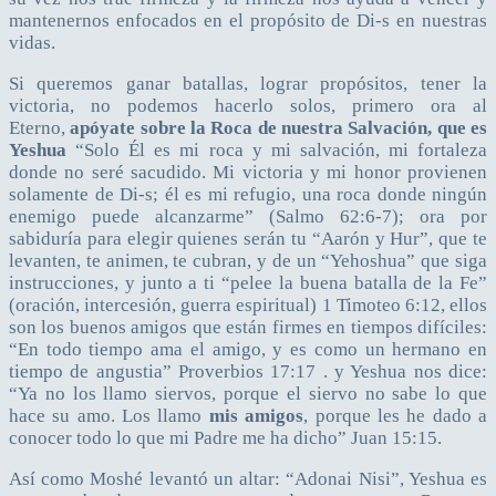
mantenernos enfocados en el propósito de Di-s en nuestras
vidas.
Si queremos ganar batallas, lograr propósitos, tener la
victoria, no podemos hacerlo solos, primero ora al
Eterno,
apóyate sobre la Roca de nuestra Salvación, que es
Yeshua
“Solo Él es mi roca y mi salvación, mi fortaleza
donde no seré sacudido. Mi victoria y mi honor provienen
solamente de Di-s; él es mi refugio, una roca donde ningún
enemigo puede alcanzarme” (Salmo 62:6-7); ora por
sabiduría para elegir quienes serán tu “Aarón y Hur”, que te
levanten, te animen, te cubran, y de un “Yehoshua” que siga
instrucciones, y junto a ti “pelee la buena batalla de la Fe”
(oración, intercesión, guerra espiritual) 1 Timoteo 6:12, ellos
son los buenos amigos que están firmes en tiempos difíciles:
“En todo tiempo ama el amigo, y es como un hermano en
tiempo de angustia” Proverbios 17:17 . y Yeshua nos dice:
“Ya no los llamo siervos, porque el siervo no sabe lo que
hace su amo. Los llamo
mis amigos
, porque les he dado a
conocer todo lo que mi Padre me ha dicho” Juan 15:15.
Así como Moshé levantó un altar: “Adonai Nisi”, Yeshua es