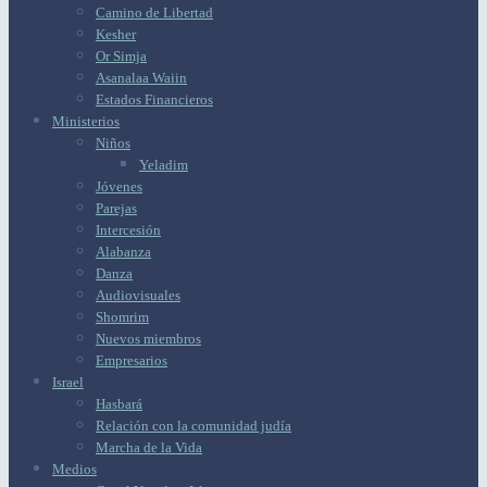
Camino de Libertad
Kesher
Or Simja
Asanalaa Waiin
Estados Financieros
Ministerios
Niños
Yeladim
Jóvenes
Parejas
Intercesión
Alabanza
Danza
Audiovisuales
Shomrim
Nuevos miembros
Empresarios
Israel
Hasbará
Relación con la comunidad judía
Marcha de la Vida
Medios