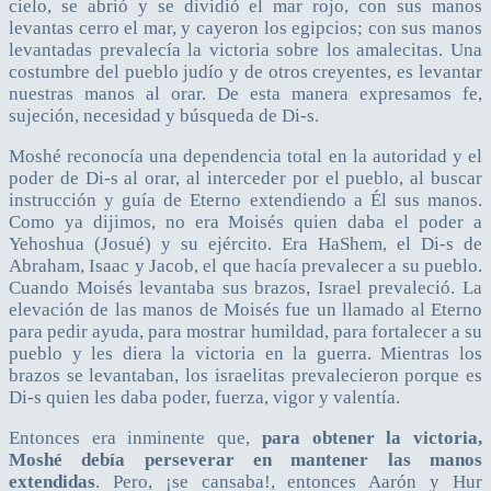
cielo, se abrió y se dividió el mar rojo, con sus manos
levantas cerro el mar, y cayeron los egipcios; con sus manos
levantadas prevalecía la victoria sobre los amalecitas. Una
costumbre del pueblo judío y de otros creyentes, es levantar
nuestras manos al orar. De esta manera expresamos fe,
sujeción, necesidad y búsqueda de Di-s.
Moshé reconocía una dependencia total en la autoridad y el
poder de Di-s al orar, al interceder por el pueblo, al buscar
instrucción y guía de Eterno extendiendo a Él sus manos.
Como ya dijimos, no era Moisés quien daba el poder a
Yehoshua (Josué) y su ejército. Era HaShem, el Di-s de
Abraham, Isaac y Jacob, el que hacía prevalecer a su pueblo.
Cuando Moisés levantaba sus brazos, Israel prevaleció. La
elevación de las manos de Moisés fue un llamado al Eterno
para pedir ayuda, para mostrar humildad, para fortalecer a su
pueblo y les diera la victoria en la guerra. Mientras los
brazos se levantaban, los israelitas prevalecieron porque es
Di-s quien les daba poder, fuerza, vigor y valentía.
Entonces era inminente que,
para obtener la victoria,
Moshé debía perseverar en mantener las manos
extendidas
. Pero, ¡se cansaba!, entonces Aarón y Hur