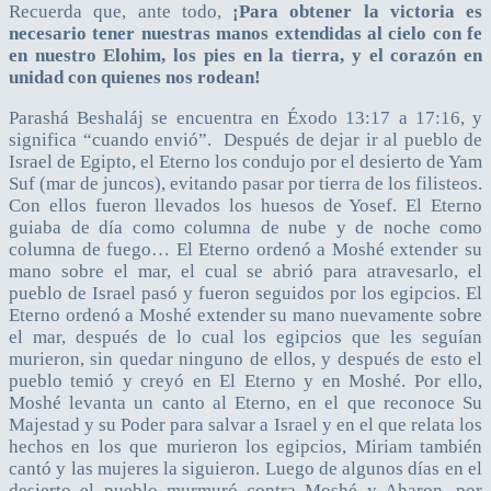
Recuerda que, ante todo,
¡Para obtener la victoria es
necesario tener nuestras manos extendidas al cielo con fe
en nuestro Elohim, los pies en la tierra, y el corazón en
unidad con quienes nos rodean!
Parashá Beshaláj se encuentra en Éxodo 13:17 a 17:16, y
significa “cuando envió”. Después de dejar ir al pueblo de
Israel de Egipto, el Eterno los condujo por el desierto de Yam
Suf (mar de juncos), evitando pasar por tierra de los filisteos.
Con ellos fueron llevados los huesos de Yosef. El Eterno
guiaba de día como columna de nube y de noche como
columna de fuego… El Eterno ordenó a Moshé extender su
mano sobre el mar, el cual se abrió para atravesarlo, el
pueblo de Israel pasó y fueron seguidos por los egipcios. El
Eterno ordenó a Moshé extender su mano nuevamente sobre
el mar, después de lo cual los egipcios que les seguían
murieron, sin quedar ninguno de ellos, y después de esto el
pueblo temió y creyó en El Eterno y en Moshé. Por ello,
Moshé levanta un canto al Eterno, en el que reconoce Su
Majestad y su Poder para salvar a Israel y en el que relata los
hechos en los que murieron los egipcios, Miriam también
cantó y las mujeres la siguieron. Luego de algunos días en el
desierto el pueblo murmuró contra Moshé y Aharon, por