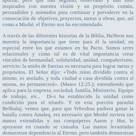
aportar, pero que han seguido, observado y han sido
inspirados con nuestra visión y un propósito común,
persuadidos y animados para continuar y prevalecer en la
consecución de objetivos, proyectos, tareas u obras, que, así
como a Moshé, el Eterno nos ha encomendado.
A través de las diferentes historias de la Biblia, HaShem nos
muestra la importancia que tiene para él la unidad, en
especial entre los que estamos en Su Pacto. Somos seres
relacionales y como tal es de vital importancia crear
vínculos de hermandad, solidaridad, unidad, compañerismo,
servicio; la unión de fuerzas es necesaria para lograr metas y
propósitos. El Señor dijo: «Todo reino dividido contra sí
mismo, es asolado, y toda ciudad o casa dividida contra sí
misma, no permanecerá». (Mateo 12:25.); entendiendo que
aplica para la empresa, sociedad, familia, Ministerio, Equipo
de trabajo, etc.. Di-s ha establecido la unidad como
condición para el triunfo. Y en esta porción parashá
BeShalaj, vemos que, para que Yehoshua pudiera ganar la
batalla contra Amaleq, era necesario que Moshé tuviera sus
manos extendidas y sus coequiperos Aaron y Hur, le
apoyaran en cuando se cansaba. Las manos levantadas
demuestran dependencia al Eterno, pero también demuestran