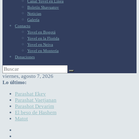
Canal Yovel en Línea
Boletín Shavuatov
Noticias
Galería
Contacto
Yovel en Bogotá
Yovel en la Florida
Yovel en Neiva
Yovel en Montería
Donaciones
viernes, agosto 7, 2026
Lo último:
Parashat Ekev
Parashat Vaetjanan
Parashot Devarim
El beso de Hashem
Matot