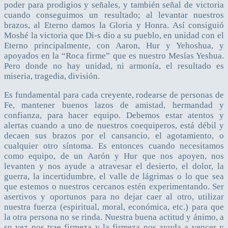
poder para prodigios y señales, y también señal de victoria
cuando conseguimos un resultado; al levantar nuestros
brazos, al Eterno damos la Gloria y Honra. Así consiguió
Moshé la victoria que Di-s dio a su pueblo, en unidad con el
Eterno principalmente, con Aaron, Hur y Yehoshua, y
apoyados en la “Roca firme” que es nuestro Mesías Yeshua.
Pero donde no hay unidad, ni armonía, el resultado es
miseria, tragedia, división.
Es fundamental para cada creyente, rodearse de personas de
Fe, mantener buenos lazos de amistad, hermandad y
confianza, para hacer equipo. Debemos estar atentos y
alertas cuando a uno de nuestros coequiperos, está débil y
decaen sus brazos por el cansancio, el agotamiento, o
cualquier otro síntoma. Es entonces cuando necesitamos
como equipo, de un Aarón y Hur que nos apoyen, nos
levanten y nos ayude a atravesar el desierto, el dolor, la
guerra, la incertidumbre, el valle de lágrimas o lo que sea
que estemos o nuestros cercanos estén experimentando. Ser
asertivos y oportunos para no dejar caer al otro, utilizar
nuestra fuerza (espiritual, moral, económica, etc.) para que
la otra persona no se rinda. Nuestra buena actitud y ánimo, a
su vez nos trae firmeza y la firmeza nos ayuda a vencer y