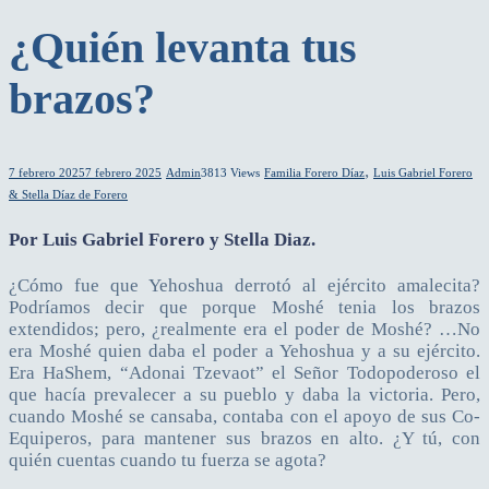
¿Quién levanta tus
brazos?
,
7 febrero 2025
7 febrero 2025
Admin
3813 Views
Familia Forero Díaz
Luis Gabriel Forero
& Stella Díaz de Forero
Por Luis Gabriel Forero y Stella Diaz.
¿Cómo fue que Yehoshua derrotó al ejército amalecita?
Podríamos decir que porque Moshé tenia los brazos
extendidos; pero, ¿realmente era el poder de Moshé? …No
era Moshé quien daba el poder a Yehoshua y a su ejército.
Era HaShem, “Adonai Tzevaot” el Señor Todopoderoso el
que hacía prevalecer a su pueblo y daba la victoria. Pero,
cuando Moshé se cansaba, contaba con el apoyo de sus Co-
Equiperos, para mantener sus brazos en alto. ¿Y tú, con
quién cuentas cuando tu fuerza se agota?