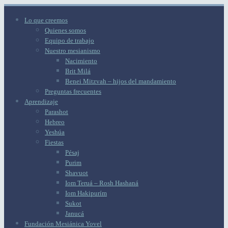
Lo que creemos
Quienes somos
Equipo de trabajo
Nuestro mesianismo
Nacimiento
Brit Milá
Benei Mitzvah – hijos del mandamiento
Preguntas frecuentes
Aprendizaje
Parashot
Hebreo
Yeshúa
Fiestas
Pésaj
Purim
Shavuot
Iom Teruá – Rosh Hashaná
Iom Hakipurím
Sukot
Janucá
Fundación Mesiánica Yovel