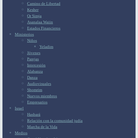
Camino de Libertad
Kesher
Or Simja
Asanalaa Waiin
Estados Financieros
Ministerios
Niños
Yeladim
Jóvenes
Parejas
Intercesión
Alabanza
Danza
Audiovisuales
Shomrim
Nuevos miembros
Empresarios
Israel
Hasbará
Relación con la comunidad judía
Marcha de la Vida
Medios