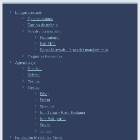
Lo que creemos
Quienes somos
Equipo de trabajo
Nuestro mesianismo
Nacimiento
Brit Milá
Benei Mitzvah – hijos del mandamiento
Preguntas frecuentes
Aprendizaje
Parashot
Hebreo
Yeshúa
Fiestas
Pésaj
Purim
Shavuot
Iom Teruá – Rosh Hashaná
Iom Hakipurím
Sukot
Janucá
Fundación Mesiánica Yovel