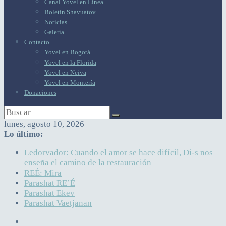
Canal Yovel en Línea
Boletín Shavuatov
Noticias
Galería
Contacto
Yovel en Bogotá
Yovel en la Florida
Yovel en Neiva
Yovel en Montería
Donaciones
lunes, agosto 10, 2026
Lo último:
Ledorvador: Cuando el amor se hace difícil, Di-s nos
enseña el camino de la restauración
REÉ: Mira
Parashat RE’É
Parashat Ekev
Parashat Vaetjanan