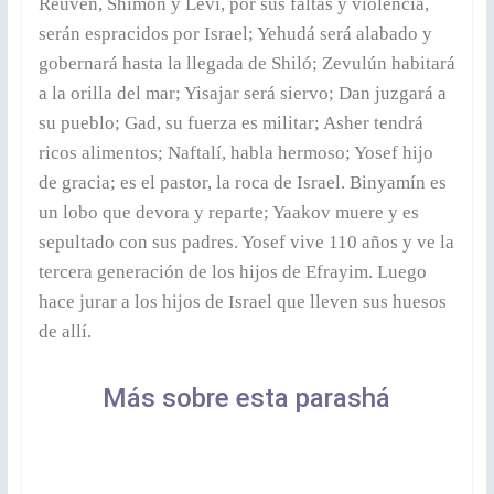
Reuvén, Shimón y Leví, por sus faltas y violencia,
serán espracidos por Israel; Yehudá será alabado y
gobernará hasta la llegada de Shiló; Zevulún habitará
a la orilla del mar; Yisajar será siervo; Dan juzgará a
su pueblo; Gad, su fuerza es militar; Asher tendrá
ricos alimentos; Naftalí, habla hermoso; Yosef hijo
de gracia; es el pastor, la roca de Israel. Binyamín es
un lobo que devora y reparte; Yaakov muere y es
sepultado con sus padres. Yosef vive 110 años y ve la
tercera generación de los hijos de Efrayim. Luego
hace jurar a los hijos de Israel que lleven sus huesos
de allí.
Más sobre esta parashá