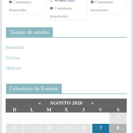
30 enero 2026
Comentarios
Comentarios
Comentarios
desactivados
desactivados
desactivados
Tiempo de estudio
Parashot
Fiestas
Hebreo
Calendario de Eventos
«
AGOSTO 2026
»
D
L
M
X
J
V
S
26
27
28
29
30
31
1
2
3
4
5
6
7
8