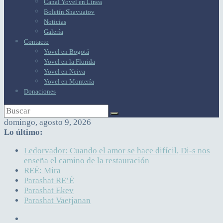
Canal Yovel en Línea
Boletín Shavuatov
Noticias
Galería
Contacto
Yovel en Bogotá
Yovel en la Florida
Yovel en Neiva
Yovel en Montería
Donaciones
domingo, agosto 9, 2026
Lo último:
Ledorvador: Cuando el amor se hace difícil, Di-s nos
enseña el camino de la restauración
REÉ: Mira
Parashat RE’É
Parashat Ekev
Parashat Vaetjanan