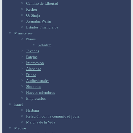
Camino de Libertad
Kesher
Or Simja
Asanalaa Waiin
Estados Financieros
Ministerios
Niños
Yeladim
Jóvenes
Parejas
Intercesión
Alabanza
Danza
Audiovisuales
Shomrim
Nuevos miembros
Empresarios
Israel
Hasbará
Relación con la comunidad judía
Marcha de la Vida
Medios