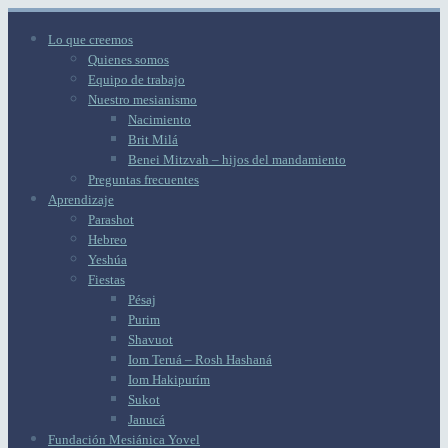
Lo que creemos
Quienes somos
Equipo de trabajo
Nuestro mesianismo
Nacimiento
Brit Milá
Benei Mitzvah – hijos del mandamiento
Preguntas frecuentes
Aprendizaje
Parashot
Hebreo
Yeshúa
Fiestas
Pésaj
Purim
Shavuot
Iom Teruá – Rosh Hashaná
Iom Hakipurím
Sukot
Janucá
Fundación Mesiánica Yovel