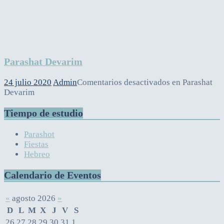
Parashat Devarim
24 julio 2020
Admin
Comentarios desactivados
en Parashat
Devarim
Tiempo de estudio
Parashot
Fiestas
Hebreo
Calendario de Eventos
«
agosto 2026
»
D
L
M
X
J
V
S
26
27
28
29
30
31
1