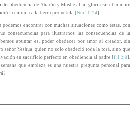
la desobediencia de Aharón y Moshe al no glorificar el nombre
idió la entrada a la tierra prometida [
Nm 20:24
].
nos podemos encontrar con muchas situaciones como éstas, con
s consecuencias para ilustrarnos las consecuencias de la
ebemos apuntar es, poder obedecer por amor al creador, sin
ro señor Yeshua. quien no solo obedeció toda la torá, sino que
lvación en sacrificio perfecto en obediencia al padre [
Fil 2:8
].
ta semana que empieza es una nuestra pregunta personal para
rá?