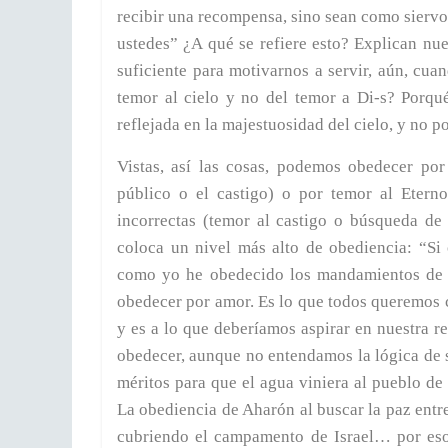
recibir una recompensa, sino sean como siervos
ustedes” ¿A qué se refiere esto? Explican nues
suficiente para motivarnos a servir, aún, c
temor al cielo y no del temor a Di-s? Porqu
reflejada en la majestuosidad del cielo, y no po
Vistas, así las cosas, podemos obedecer por
público o el castigo) o por temor al Eterno
incorrectas (temor al castigo o búsqueda d
coloca un nivel más alto de obediencia: “S
como yo he obedecido los mandamientos de 
obedecer por amor. Es lo que todos queremos
y es a lo que deberíamos aspirar en nuestra r
obedecer, aunque no entendamos la lógica de
méritos para que el agua viniera al pueblo de
La obediencia de Aharón al buscar la paz entr
cubriendo el campamento de Israel… por eso 