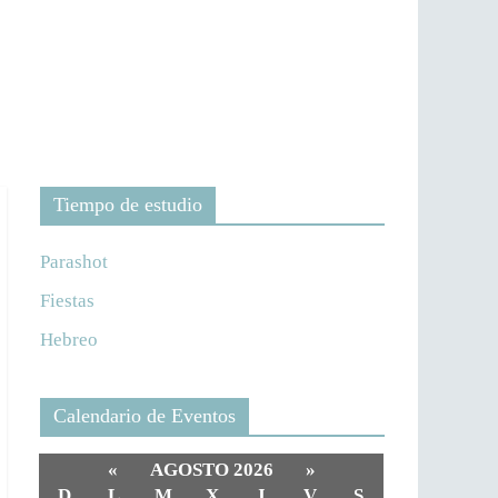
Tiempo de estudio
Parashot
Fiestas
Hebreo
Calendario de Eventos
«
AGOSTO 2026
»
D
L
M
X
J
V
S