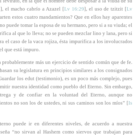
l levirato, en la que el hombre debe desposar a la viuda de su
6
], el macho cabrío a Azazel [
Lv 16:29
], el uso de tzitzit [
Lv
arten estos cuatro mandamientos? Que en ellos hay aparentes
no puede tomar la esposa de su hermano, pero si a su viuda; el
ifica al que lo lleva; no se pueden mezclar lino y lana, pero si
ra el caso de la vaca rojiza, ésta impurifica a los involucrados
el que está impuro.
a probablemente más un ejercicio de sentido común que de fe.
basan su legislatura en principios similares a los consignados
. Guardar los edut (testimonio), es un poco más complejo, pues
nsmitir nuestra identidad como pueblo del Eterno. Sin embargo,
trega y de confiar en la voluntad del Eterno, aunque no
ntos no son los de ustedes, ni sus caminos son los míos” [
Is
terno puede ir en diferentes niveles, de acuerdo a nuestra
enseña “no sirvan al Hashem como siervos que trabajan para