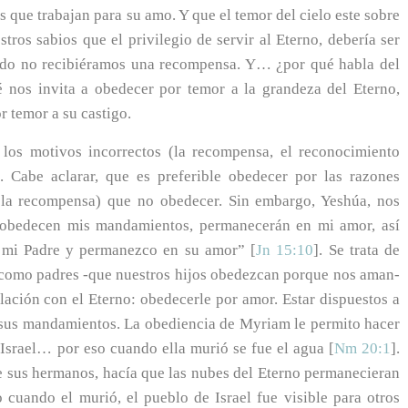
 que trabajan para su amo. Y que el temor del cielo este sobre
tros sabios que el privilegio de servir al Eterno, debería ser
uando no recibiéramos una recompensa. Y… ¿por qué habla del
é nos invita a obedecer por temor a la grandeza del Eterno,
r temor a su castigo.
 los motivos incorrectos (la recompensa, el reconocimiento
. Cabe aclarar, que es preferible obedecer por las razones
e la recompensa) que no obedecer. Sin embargo, Yeshúa, nos
i obedecen mis mandamientos, permanecerán en mi amor, así
mi Padre y permanezco en su amor” [
Jn 15:10
]. Se trata de
 como padres -que nuestros hijos obedezcan porque nos aman-
elación con el Eterno: obedecerle por amor. Estar dispuestos a
 sus mandamientos. La obediencia de Myriam le permito hacer
 Israel… por eso cuando ella murió se fue el agua [
Nm 20:1
].
e sus hermanos, hacía que las nubes del Eterno permanecieran
cuando el murió, el pueblo de Israel fue visible para otros