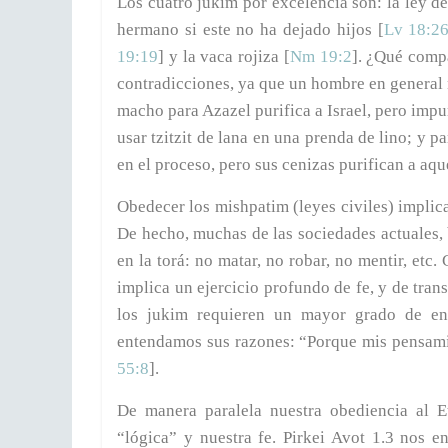
Los cuatro jukim por excelencia son: la ley de
hermano si este no ha dejado hijos [
Lv 18:2
19:19
] y la vaca rojiza [
Nm 19:2
]. ¿Qué comp
contradicciones, ya que un hombre en general 
macho para Azazel purifica a Israel, pero impur
usar tzitzit de lana en una prenda de lino; y pa
en el proceso, pero sus cenizas purifican a aqu
Obedecer los mishpatim (leyes civiles) implic
De hecho, muchas de las sociedades actuales, 
en la torá: no matar, no robar, no mentir, etc
implica un ejercicio profundo de fe, y de tra
los jukim requieren un mayor grado de en
entendamos sus razones: “Porque mis pensamie
55:8
].
De manera paralela nuestra obediencia al E
“lógica” y nuestra fe. Pirkei Avot 1.3 nos 