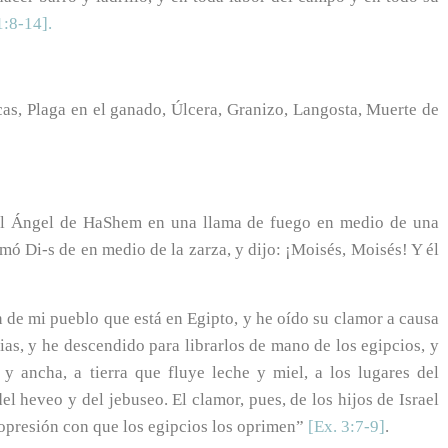
1:8-14].
as, Plaga en el ganado, Úlcera, Granizo, Langosta, Muerte de
ó el Ángel de HaShem en una llama de fuego en medio de una
mó Di-s de en medio de la zarza, y dijo: ¡Moisés, Moisés! Y él
n de mi pueblo que está en Egipto, y he oído su clamor a causa
ias, y he descendido para librarlos de mano de los egipcios, y
 y ancha, a tierra que fluye leche y miel, a los lugares del
el heveo y del jebuseo. El clamor, pues, de los hijos de Israel
 opresión con que los egipcios los oprimen”
[Ex. 3:7-9]
.