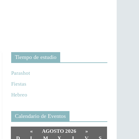
Tiempo de estudio
Parashot
Fiestas
Hebreo
Calendario de Eventos
«
AGOSTO 2026
»
D
L
M
X
J
V
S