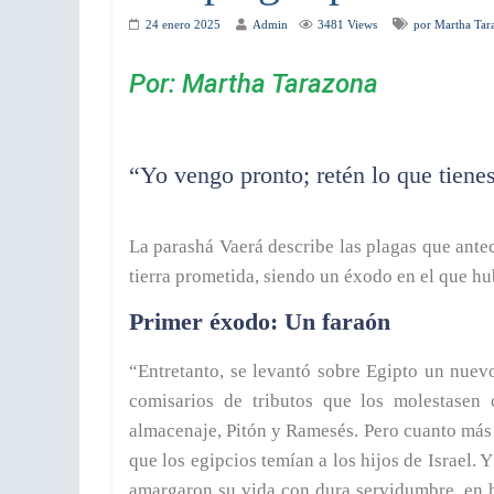
24 enero 2025
Admin
3481 Views
por Martha Tar
Por: Martha Tarazona
“Yo vengo pronto; retén lo que tiene
La parashá Vaerá describe las plagas que antece
tierra prometida, siendo un éxodo en el que hu
Primer éxodo: Un faraón
“Entretanto, se levantó sobre Egipto un nue
comisarios de tributos que los molestasen 
almacenaje, Pitón y Ramesés. Pero cuanto más 
que los egipcios temían a los hijos de Israel. Y
amargaron su vida con dura servidumbre, en ha