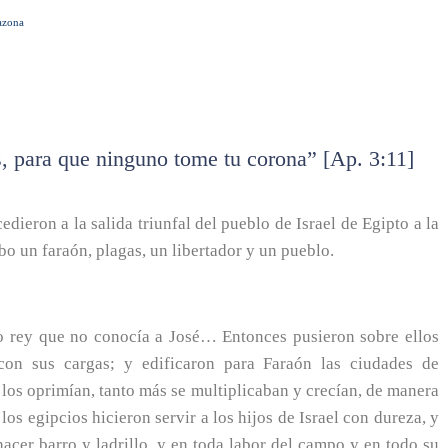
azona
s, para que ninguno tome tu corona” [Ap. 3:11]
dieron a la salida triunfal del pueblo de Israel de Egipto a la
bo un faraón, plagas, un libertador y un pueblo.
vo rey que no conocía a José… Entonces pusieron sobre ellos
con sus cargas; y edificaron para Faraón las ciudades de
los oprimían, tanto más se multiplicaban y crecían, de manera
 los egipcios hicieron servir a los hijos de Israel con dureza, y
cer barro y ladrillo, y en toda labor del campo y en todo su