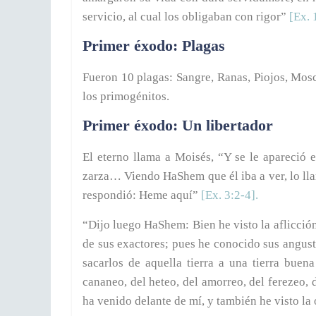
servicio, al cual los obligaban con rigor”
[Ex. 
Primer éxodo: Plagas
Fueron 10 plagas: Sangre, Ranas, Piojos, Mosc
los primogénitos.
Primer éxodo: Un libertador
El eterno llama a Moisés, “Y se le apareci
zarza… Viendo HaShem que él iba a ver, lo lla
respondió: Heme aquí”
[Ex. 3:2-4].
“Dijo luego HaShem: Bien he visto la aflicció
de sus exactores; pues he conocido sus angust
sacarlos de aquella tierra a una tierra buena
cananeo, del heteo, del amorreo, del ferezeo, d
ha venido delante de mí, y también he visto la