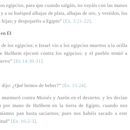
 los egipcios, para que cuando salgáis, no vayáis con las manos
y a su huésped alhajas de plata, alhajas de oro, y vestidos, los
 hijas; y despojaréis a Egipto”
[Ex. 3:21-22]
.
 en Él
e los egipcios; e Israel vio a los egipcios muertos a la orilla
ue HaShem ejecutó contra los egipcios; y el pueblo temió a
siervo”
[Ex 14:30-31].
y dijo: ¿Qué hemos de beber?”
[Ex. 15:24]
.
l murmuró contra Moisés y Aarón en el desierto; y les decían
to por mano de HaShem en la tierra de Egipto, cuando nos
míamos pan hasta saciarnos; pues nos habéis sacado a este
titud”
[Ex. 16:2-3]
.