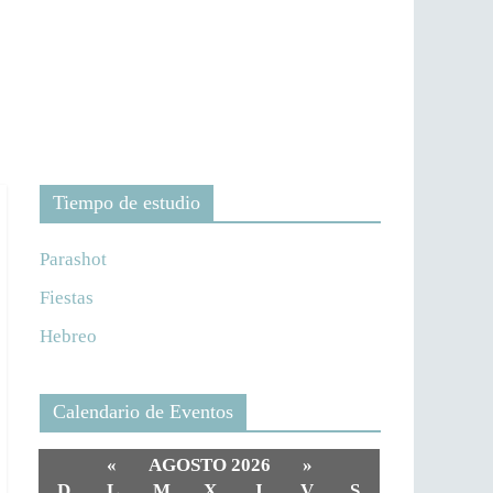
Tiempo de estudio
Parashot
Fiestas
Hebreo
Calendario de Eventos
«
AGOSTO 2026
»
D
L
M
X
J
V
S