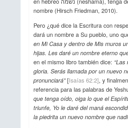
en hebreo נשמה (neshamá), tenga dentro de ella la palabra שם(shem) que significa
nombre (Hirsch Friedman, 2010).
Pero ¿qué dice la Escritura con resp
dará un nombre a Su pueblo, uno que
en Mi Casa y dentro de Mis muros un
hijas. Les daré un nombre eterno que
en el mismo libro también dice:
“Las 
gloria. Serás llamada por un nuevo
pronunciará”
[
Isaías 62:2]
, y finalme
referencia para las palabras de Yes
que tenga oído, oiga lo que el Espíri
triunfe, Yo le daré del maná escondido
la piedrita un nuevo nombre que nadi