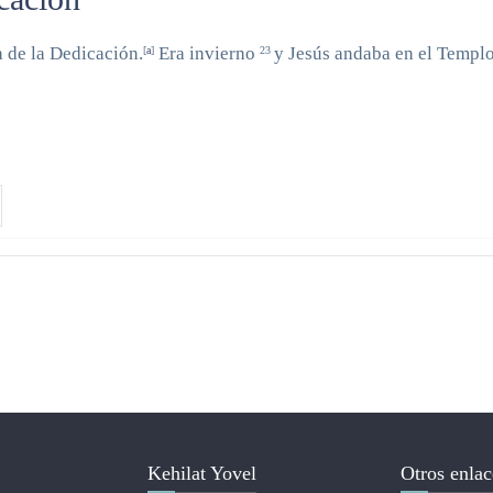
a de la Dedicación.
Era invierno
y Jesús andaba en el Templo
[
a
]
23
Kehilat Yovel
Otros enlac