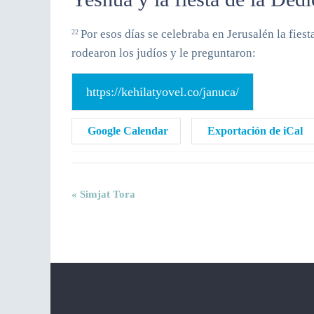
Por esos días se celebraba en Jerusalén la fiest
22
rodearon los judíos y le preguntaron:
https://kehilatyovel.co/januca/
Google Calendar
Exportación de iCal
N
«
Simjat Tora
a
v
e
g
a