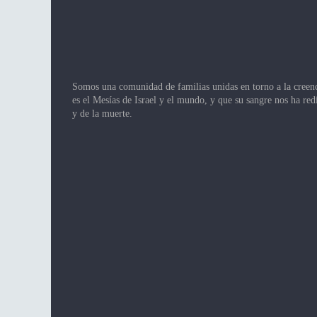
c
i
ó
Somos una comunidad de familias unidas en torno a la creen
n
es el Mesías de Israel y el mundo, y que su sangre nos ha re
d
y de la muerte.
e
l
E
v
e
n
t
o