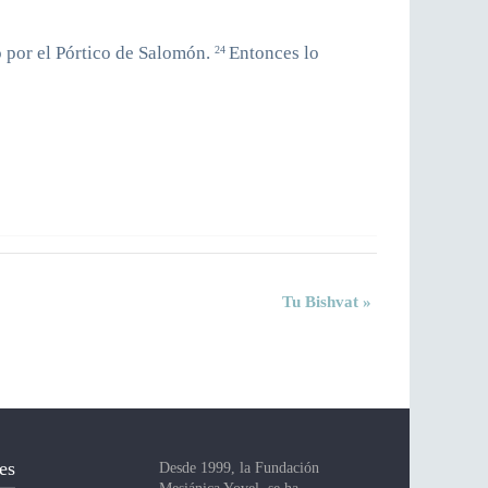
 por el Pórtico de Salomón.
Entonces lo
24
Tu Bishvat
»
es
Desde 1999, la Fundación