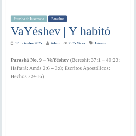
Parasha de la semana
Parashot
VaYéshev | Y habitó
12 diciembre 2025
Admin
2575 Views
Génesis
Parashá No. 9 – VaYéshev
(Bereshit 37:1 – 40:23;
Haftará: Amós 2:6 – 3:8; Escritos Apostólicos:
Hechos 7:9-16)