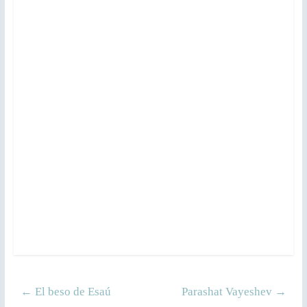
←
El beso de Esaú
Parashat Vayeshev
→