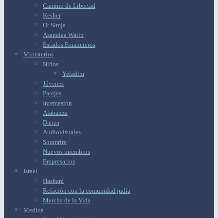
Camino de Libertad
Kesher
Or Simja
Asanalaa Waiin
Estados Financieros
Ministerios
Niños
Yeladim
Jóvenes
Parejas
Intercesión
Alabanza
Danza
Audiovisuales
Shomrim
Nuevos miembros
Empresarios
Israel
Hasbará
Relación con la comunidad judía
Marcha de la Vida
Medios