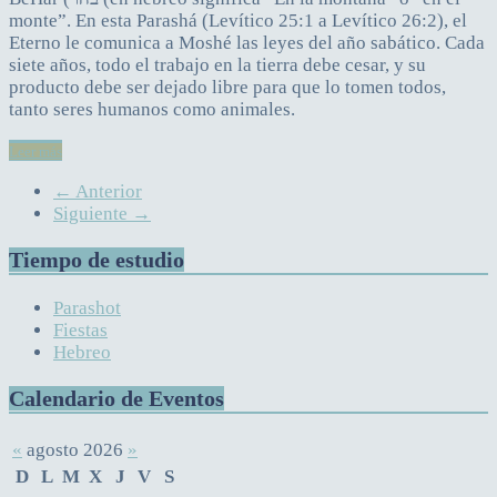
monte”. En esta Parashá (Levítico 25:1 a Levítico 26:2), el
Eterno le comunica a Moshé las leyes del año sabático. Cada
siete años, todo el trabajo en la tierra debe cesar, y su
producto debe ser dejado libre para que lo tomen todos,
tanto seres humanos como animales.
Leer más
← Anterior
Siguiente →
Tiempo de estudio
Parashot
Fiestas
Hebreo
Calendario de Eventos
«
agosto 2026
»
D
L
M
X
J
V
S