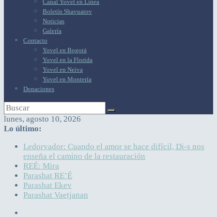
Canal Yovel en Línea
Boletín Shavuatov
Noticias
Galería
Contacto
Yovel en Bogotá
Yovel en la Florida
Yovel en Neiva
Yovel en Montería
Donaciones
lunes, agosto 10, 2026
Lo último:
Ledorvador: Cuando el amor se hace difícil, Di-s nos
enseña el camino de la restauración
REÉ: Mira
Parashat RE’É
Parashat Ekev
Parashat Vaetjanan