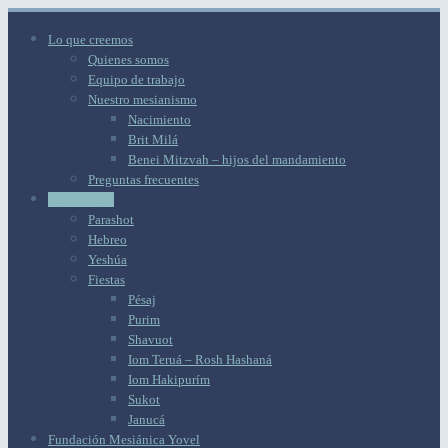
Lo que creemos
Quienes somos
Equipo de trabajo
Nuestro mesianismo
Nacimiento
Brit Milá
Benei Mitzvah – hijos del mandamiento
Preguntas frecuentes
Aprendizaje
Parashot
Hebreo
Yeshúa
Fiestas
Pésaj
Purim
Shavuot
Iom Teruá – Rosh Hashaná
Iom Hakipurím
Sukot
Janucá
Fundación Mesiánica Yovel