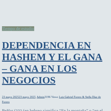
Tiempo de estudio
DEPENDENCIA EN
HASHEM Y EL GANA
– GANA EN LOS
NEGOCIOS
23 mayo 2025
23 mayo 2025
Admin
3196 Views
Luis Gabriel Forero & Stella Díaz de
Forero
BeHar (בהר (en hebreo significa “En la montaña” o “en el