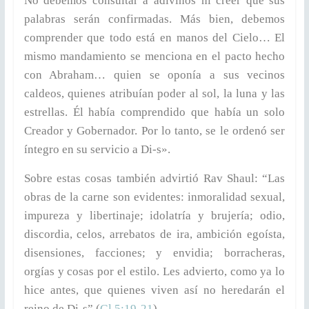
No debemos consultar a adivinos ni creer que sus
palabras serán confirmadas. Más bien, debemos
comprender que todo está en manos del Cielo… El
mismo mandamiento se menciona en el pacto hecho
con Abraham… quien se oponía a sus vecinos
caldeos, quienes atribuían poder al sol, la luna y las
estrellas. Él había comprendido que había un solo
Creador y Gobernador. Por lo tanto, se le ordenó ser
íntegro en su servicio a Di-s».
Sobre estas cosas también advirtió Rav Shaul: “Las
obras de la carne son evidentes: inmoralidad sexual,
impureza y libertinaje; idolatría y brujería; odio,
discordia, celos, arrebatos de ira, ambición egoísta,
disensiones, facciones; y envidia; borracheras,
orgías y cosas por el estilo. Les advierto, como ya lo
hice antes, que quienes viven así no heredarán el
reino de Di-s” (
Gl 5:19-21
).