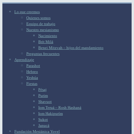
Lo que creemos
Quienes somos
Equipo de trabajo
Nuestro mesianismo
Nacimiento
Brit Milá
Benei Mitzvah – hijos del mandamiento
Preguntas frecuentes
Aprendizaje
Parashot
Hebreo
Yeshúa
Fiestas
Pésaj
Purim
Shavuot
Iom Teruá – Rosh Hashaná
Iom Hakipurím
Sukot
Janucá
Fundación Mesiánica Yovel