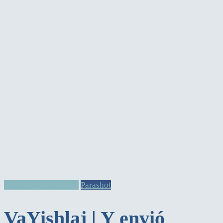
Parasha de la semana
Parashot
VaYishlaj | Y envió