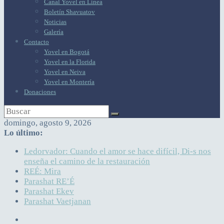
Canal Yovel en Línea
Boletín Shavuatov
Noticias
Galería
Contacto
Yovel en Bogotá
Yovel en la Florida
Yovel en Neiva
Yovel en Montería
Donaciones
domingo, agosto 9, 2026
Lo último:
Ledorvador: Cuando el amor se hace difícil, Di-s nos
enseña el camino de la restauración
REÉ: Mira
Parashat RE’É
Parashat Ekev
Parashat Vaetjanan