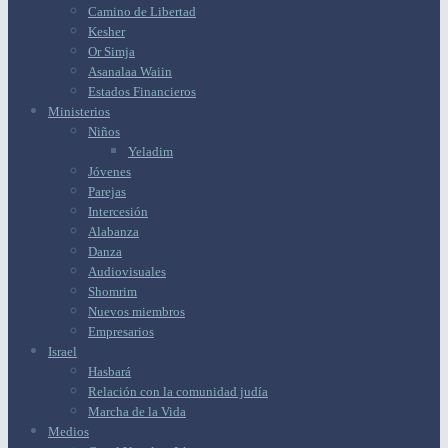
Camino de Libertad
Kesher
Or Simja
Asanalaa Waiin
Estados Financieros
Ministerios
Niños
Yeladim
Jóvenes
Parejas
Intercesión
Alabanza
Danza
Audiovisuales
Shomrim
Nuevos miembros
Empresarios
Israel
Hasbará
Relación con la comunidad judía
Marcha de la Vida
Medios