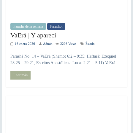
Parasha de la semana
Parashot
VaErá | Y aparecí
16 enero 2026
Admin
2206 Views
Éxodo
Parashá No. 14 – VaErá (Shemot 6:2 – 9:35; Haftará: Ezequiel
28:25 – 29:21; Escritos Apostólicos: Lucas 2:21 – 5:11) VaErá
Leer más