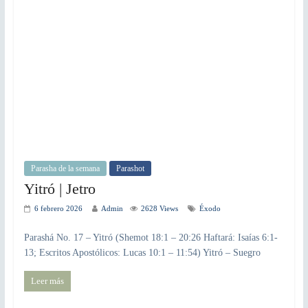
Parasha de la semana
Parashot
Yitró | Jetro
6 febrero 2026
Admin
2628 Views
Éxodo
Parashá No. 17 – Yitró (Shemot 18:1 – 20:26 Haftará: Isaías 6:1-
13; Escritos Apostólicos: Lucas 10:1 – 11:54) Yitró – Suegro
Leer más