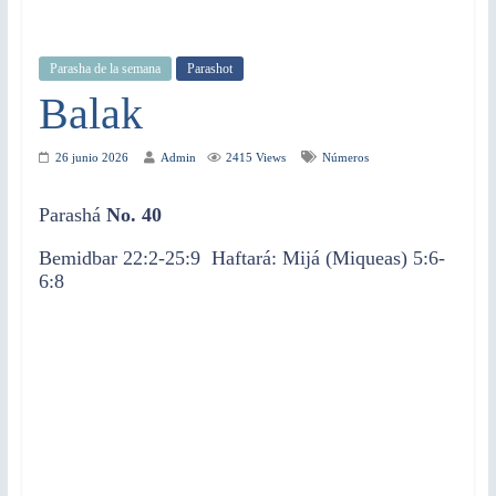
Parasha de la semana
Parashot
Balak
26 junio 2026
Admin
2415 Views
Números
Parashá
No. 40
Bemidbar 22:2-25:9 Haftará: Mijá (Miqueas) 5:6-
6:8