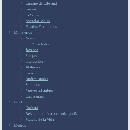
Camino de Libertad
Kesher
Or Simja
Asanalaa Waiin
Estados Financieros
Ministerios
Niños
Yeladim
Jóvenes
Parejas
Intercesión
Alabanza
Danza
Audiovisuales
Shomrim
Nuevos miembros
Empresarios
Israel
Hasbará
Relación con la comunidad judía
Marcha de la Vida
Medios