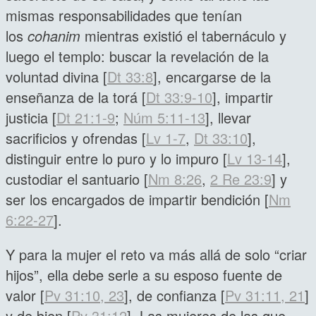
mismas responsabilidades que tenían
los
cohanim
mientras existió el tabernáculo y
luego el templo: buscar la revelación de la
voluntad divina [
Dt 33:8
], encargarse de la
enseñanza de la torá [
Dt 33:9-10
], impartir
justicia [
Dt 21:1-9
;
Núm 5:11-13
], llevar
sacrificios y ofrendas [
Lv 1-7
,
Dt 33:10
],
distinguir entre lo puro y lo impuro [
Lv 13-14
],
custodiar el santuario [
Nm 8:26
,
2 Re 23:9
] y
ser los encargados de impartir bendición [
Nm
6:22-27
].
Y para la mujer el reto va más allá de solo “criar
hijos”, ella debe serle a su esposo fuente de
valor [
Pv 31:10, 23
], de confianza [
Pv 31:11, 21
]
y de bien [
Pv 31:12
]. Las mujeres de las que