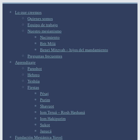
Lo que creemos
Quienes somos
Equipo de trabajo
Nuestro mesianismo
Nacimiento
Brit Milá
Benei Mitzvah – hijos del mandamiento
Preguntas frecuentes
Aprendizaje
Parashot
Hebreo
Yeshúa
Fiestas
Pésaj
Purim
Shavuot
Iom Teruá – Rosh Hashaná
Iom Hakipurím
Sukot
Janucá
Fundación Mesiánica Yovel