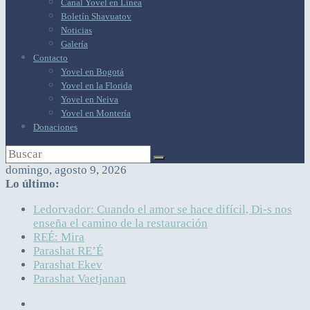
Canal Yovel en Línea
Boletín Shavuatov
Noticias
Galería
Contacto
Yovel en Bogotá
Yovel en la Florida
Yovel en Neiva
Yovel en Montería
Donaciones
domingo, agosto 9, 2026
Lo último:
Ledorvador: Cuando el amor se hace difícil, Di-s nos
enseña el camino de la restauración
REÉ: Mira
Parashat RE’É
Parashat Ekev
Parashat Vaetjanan