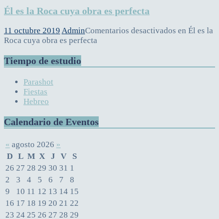
Él es la Roca cuya obra es perfecta
11 octubre 2019
Admin
Comentarios desactivados
en Él es la
Roca cuya obra es perfecta
Tiempo de estudio
Parashot
Fiestas
Hebreo
Calendario de Eventos
«
agosto 2026
»
D
L
M
X
J
V
S
26
27
28
29
30
31
1
2
3
4
5
6
7
8
9
10
11
12
13
14
15
16
17
18
19
20
21
22
23
24
25
26
27
28
29