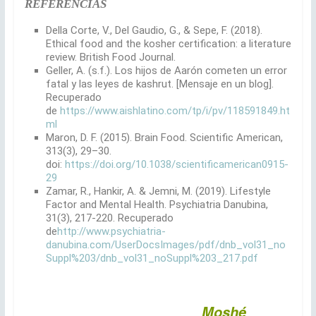
REFERENCIAS
Della Corte, V., Del Gaudio, G., & Sepe, F. (2018).
Ethical food and the kosher certification: a literature
review. British Food Journal.
Geller, A. (s.f.). Los hijos de Aarón cometen un error
fatal y las leyes de kashrut. [Mensaje en un blog].
Recuperado
de
https://www.aishlatino.com/tp/i/pv/118591849.ht
ml
Maron, D. F. (2015). Brain Food. Scientific American,
313(3), 29–30.
doi:
https://doi.org/10.1038/scientificamerican0915-
29
Zamar, R., Hankir, A. & Jemni, M. (2019). Lifestyle
Factor and Mental Health. Psychiatria Danubina,
31(3), 217-220. Recuperado
de
http://www.psychiatria-
danubina.com/UserDocsImages/pdf/dnb_vol31_no
Suppl%203/dnb_vol31_noSuppl%203_217.pdf
Moshé