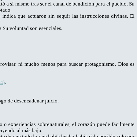
ó a sí mismo tras ser el canal de bendición para el pueblo. Su
ptado.
ndica que actuaron sin seguir las instrucciones divinas. El
 a Su voluntad son esenciales.
provisar, ni mucho menos para buscar protagonismo. Dios es
44)
.
esgo de desencadenar juicio.
to o experiencias sobrenaturales, el corazón puede fácilmente
 cayendo al más bajo.
te de que todo lo que había hecho había sido posible solo por