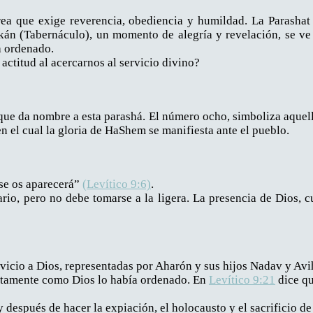
area que exige reverencia, obediencia y humildad. La Parasha
hkán (Tabernáculo), un momento de alegría y revelación, se v
a ordenado.
actitud al acercarnos al servicio divino?
, que da nombre a esta parashá. El número ocho, simboliza aquell
en el cual la gloria de HaShem se manifiesta ante el pueblo.
 se os aparecerá”
(Levítico 9:6)
.
ario, pero no debe tomarse a la ligera. La presencia de Dios, c
rvicio a Dios, representadas por Aharón y sus hijos Nadav y Avi
actamente como Dios lo había ordenado. En
Levítico 9:21
dice qu
 después de hacer la expiación, el holocausto y el sacrificio de