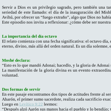
Servir a Dios es un privilegio sagrado, pero también una t
seriedad de este llamado: el día de la inauguración del Mis
Avihú, por ofrecer un “fuego extraño”, algo que Dios no habí
Este episodio nos invita a reflexionar: ¿cómo debe ser nuestra 
La importancia del día octavo
El relato comienza con una fecha significativa: el octavo día
eterno, divino, más allá del orden natural. Es un día solemne, 
Moshé declara:
“Esto es lo que mandó Adonai; hacedlo, y la gloria de Adonai
La manifestación de la gloria divina es un evento extraordin
voluntad.
Dos formas de servir
En este pasaje encontramos dos tipos de actitudes frente al se
Aharón, el primer sumo sacerdote, realiza cada sacrificio ex
Luego en
Levítico 9:22
leemos:
“Después alzó Aarón sus manos hacia el pueblo y lo bendijo; y