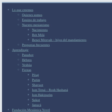
Lo que creemos
Quienes somos
Equipo de trabajo
Nuestro mesianismo
Nacimiento
Brit Milá
Benei Mitzvah – hijos del mandamiento
Preguntas frecuentes
Aprendizaje
Parashot
Hebreo
Yeshúa
Fiestas
Pésaj
Purim
Shavuot
Iom Teruá – Rosh Hashaná
Iom Hakipurím
Sukot
Janucá
Fundación Mesiánica Yovel