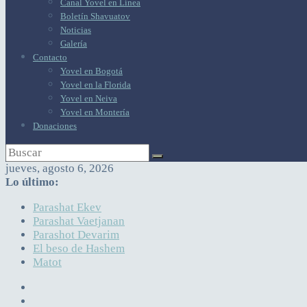
Canal Yovel en Línea
Boletín Shavuatov
Noticias
Galería
Contacto
Yovel en Bogotá
Yovel en la Florida
Yovel en Neiva
Yovel en Montería
Donaciones
jueves, agosto 6, 2026
Lo último:
Parashat Ekev
Parashat Vaetjanan
Parashot Devarim
El beso de Hashem
Matot