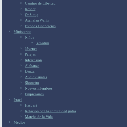
Camino de Libertad
Kesher
Or Simja
Asanalaa Waiin
Estados Financieros
Ministerios
Niños
Yeladim
Jóvenes
Parejas
Intercesión
Alabanza
Danza
Audiovisuales
Shomrim
Nuevos miembros
Empresarios
Israel
Hasbará
Relación con la comunidad judía
Marcha de la Vida
Medios