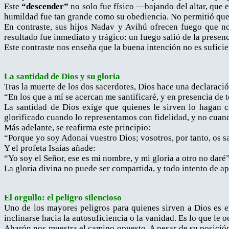
Este
“descender”
no solo fue físico —bajando del altar, que e
humildad fue tan grande como su obediencia. No permitió que e
En contraste, sus hijos Nadav y Avihú ofrecen fuego que no
resultado fue inmediato y trágico: un fuego salió de la presen
Este contraste nos enseña que la buena intención no es suficie
La santidad de Dios y su gloria
Tras la muerte de los dos sacerdotes, Dios hace una declaraci
“En los que a mí se acercan me santificaré, y en presencia de 
La santidad de Dios exige que quienes le sirven lo hagan 
glorificado cuando lo representamos con fidelidad, y no cuan
Más adelante, se reafirma este principio:
“Porque yo soy Adonai vuestro Dios; vosotros, por tanto, os sa
Y el profeta Isaías añade:
“Yo soy el Señor, ese es mi nombre, y mi gloria a otro no daré
La gloria divina no puede ser compartida, y todo intento de ap
El orgullo: el peligro silencioso
Uno de los mayores peligros para quienes sirven a Dios es el
inclinarse hacia la autosuficiencia o la vanidad. Es lo que le 
Aharón nos muestra el camino opuesto. A pesar de su posición