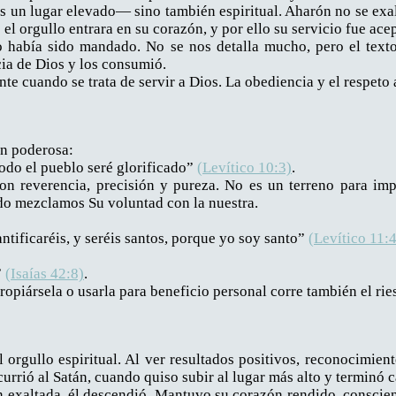
s un lugar elevado— sino también espiritual. Aharón no se exalt
l orgullo entrara en su corazón, y por ello su servicio fue ace
 había sido mandado. No se nos detalla mucho, pero el texto i
cia de Dios y los consumió.
nte cuando se trata de servir a Dios. La obediencia y el respeto
ón poderosa:
todo el pueblo seré glorificado”
(Levítico 10:3)
.
con reverencia, precisión y pureza. No es un terreno para im
do mezclamos Su voluntad con la nuestra.
ntificaréis, y seréis santos, porque yo soy santo”
(Levítico 11:
”
(Isaías 42:8)
.
ropiársela o usarla para beneficio personal corre también el ri
 orgullo espiritual. Al ver resultados positivos, reconocimien
ocurrió al Satán, cuando quiso subir al lugar más alto y terminó
 exaltada, él descendió. Mantuvo su corazón rendido, conscien