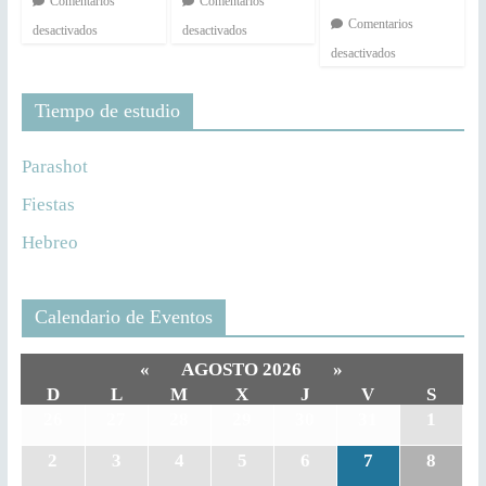
Comentarios
Comentarios
Comentarios
desactivados
desactivados
desactivados
Tiempo de estudio
Parashot
Fiestas
Hebreo
Calendario de Eventos
«
AGOSTO 2026
»
D
L
M
X
J
V
S
26
27
28
29
30
31
1
2
3
4
5
6
7
8