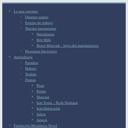
Lo que creemos
Quienes somos
Equipo de trabajo
Nuestro mesianismo
Nacimiento
Brit Milá
Benei Mitzvah – hijos del mandamiento
Preguntas frecuentes
Aprendizaje
Parashot
Hebreo
Yeshúa
Fiestas
Pésaj
Purim
Shavuot
Iom Teruá – Rosh Hashaná
Iom Hakipurím
Sukot
Janucá
Fundación Mesiánica Yovel