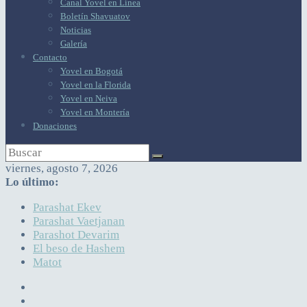
Canal Yovel en Línea
Boletín Shavuatov
Noticias
Galería
Contacto
Yovel en Bogotá
Yovel en la Florida
Yovel en Neiva
Yovel en Montería
Donaciones
viernes, agosto 7, 2026
Lo último:
Parashat Ekev
Parashat Vaetjanan
Parashot Devarim
El beso de Hashem
Matot