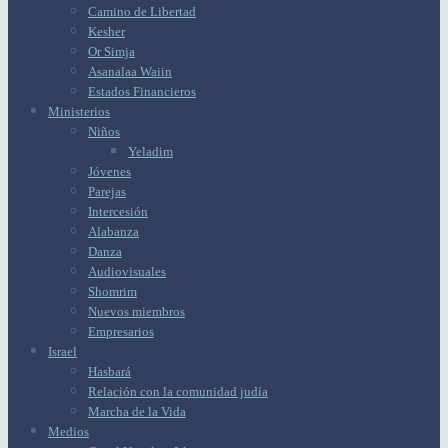
Camino de Libertad
Kesher
Or Simja
Asanalaa Waiin
Estados Financieros
Ministerios
Niños
Yeladim
Jóvenes
Parejas
Intercesión
Alabanza
Danza
Audiovisuales
Shomrim
Nuevos miembros
Empresarios
Israel
Hasbará
Relación con la comunidad judía
Marcha de la Vida
Medios