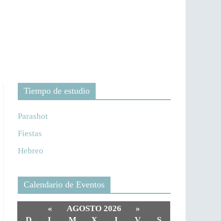
Tiempo de estudio
Parashot
Fiestas
Hebreo
Calendario de Eventos
«
AGOSTO 2026
»
D
L
M
X
J
V
S