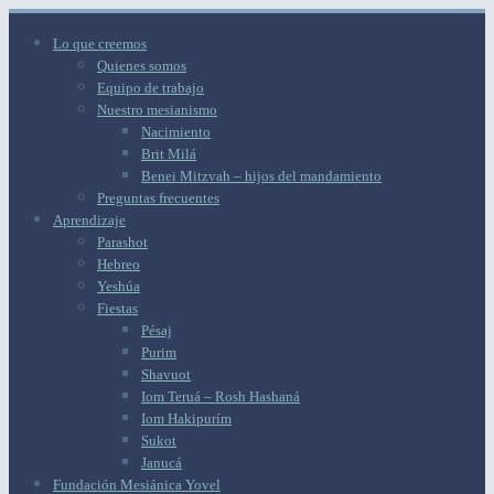
Lo que creemos
Quienes somos
Equipo de trabajo
Nuestro mesianismo
Nacimiento
Brit Milá
Benei Mitzvah – hijos del mandamiento
Preguntas frecuentes
Aprendizaje
Parashot
Hebreo
Yeshúa
Fiestas
Pésaj
Purim
Shavuot
Iom Teruá – Rosh Hashaná
Iom Hakipurím
Sukot
Janucá
Fundación Mesiánica Yovel