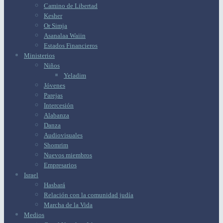
Camino de Libertad
Kesher
Or Simja
Asanalaa Waiin
Estados Financieros
Ministerios
Niños
Yeladim
Jóvenes
Parejas
Intercesión
Alabanza
Danza
Audiovisuales
Shomrim
Nuevos miembros
Empresarios
Israel
Hasbará
Relación con la comunidad judía
Marcha de la Vida
Medios