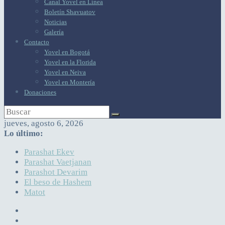
Canal Yovel en Línea
Boletín Shavuatov
Noticias
Galería
Contacto
Yovel en Bogotá
Yovel en la Florida
Yovel en Neiva
Yovel en Montería
Donaciones
jueves, agosto 6, 2026
Lo último:
Parashat Ekev
Parashat Vaetjanan
Parashot Devarim
El beso de Hashem
Matot