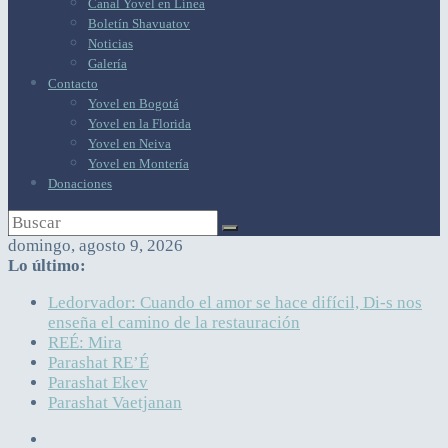
Canal Yovel en Línea
Boletín Shavuatov
Noticias
Galería
Contacto
Yovel en Bogotá
Yovel en la Florida
Yovel en Neiva
Yovel en Montería
Donaciones
domingo, agosto 9, 2026
Lo último:
Ledorvador: Cuando el amor se hace difícil, Di-s nos
enseña el camino de la restauración
REÉ: Mira
Parashat RE’É
Parashat Ekev
Parashat Vaetjanan