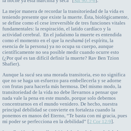
la noche ya está marchita y seca” [
Sal 90:5-6
].
La mejor manera de recordar la transitoriedad de la vida es
teniendo presente que existe la muerte. Ésta, biológicamente,
se define como el cese irreversible de tres funciones vitales
fundamentales: la respiración, el latido cardíaco y la
actividad cerebral. En el judaísmo la muerte es entendida
como el momento en el que la
neshamá
(el espíritu, la
esencia de la persona) ya no ocupa su cuerpo, aunque
científicamente no sea posible medir cuando ocurre esto
(¿Por qué es tan difícil definir la muerte? Rav Ben Tzion
Shafier).
Aunque la
sucá
sea una morada transitoria, eso no significa
que no se haga un esfuerzo para embellecerla y se adorne
con frutas para hacerla más hermosa. Del mismo modo, la
transitoriedad de la vida no debe llevarnos a pensar que
nada vale la pena en este mundo, porque solo debemos
concentrarnos en el mundo venidero. De hecho, nuestra
principal debilidad se convierte en fortaleza cuando la
ponemos en manos del Eterno, “Te basta con mi gracia, pues
mi poder se perfecciona en la debilidad” [
2 Cor 12:9
].