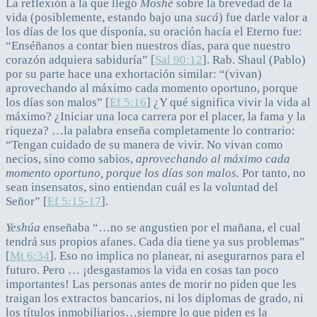
La reflexión a la que llegó
Moshé
sobre la brevedad de la
vida (posiblemente, estando bajo una
sucá
) fue darle valor a
los días de los que disponía, su oración hacía el Eterno fue:
“Enséñanos a contar bien nuestros días, para que nuestro
corazón adquiera sabiduría” [
Sal 90:12
]. Rab. Shaul (Pablo)
por su parte hace una exhortación similar: “(vivan)
aprovechando al máximo cada momento oportuno, porque
los días son malos” [
Ef 5:16
] ¿Y qué significa vivir la vida al
máximo? ¿Iniciar una loca carrera por el placer, la fama y la
riqueza? …la palabra enseña completamente lo contrario:
“Tengan cuidado de su manera de vivir. No vivan como
necios, sino como sabios,
aprovechando al máximo cada
momento oportuno, porque los días son malos.
Por tanto, no
sean insensatos, sino entiendan cuál es la voluntad del
Señor” [
Ef 5:15-17
].
Yeshúa
enseñaba “…no se angustien por el mañana, el cual
tendrá sus propios afanes. Cada día tiene ya sus problemas”
[
Mt 6:34
]. Eso no implica no planear, ni asegurarnos para el
futuro. Pero … ¡desgastamos la vida en cosas tan poco
importantes! Las personas antes de morir no piden que les
traigan los extractos bancarios, ni los diplomas de grado, ni
los títulos inmobiliarios…siempre lo que piden es la