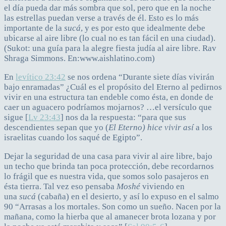
el día pueda dar más sombra que sol, pero que en la noche
las estrellas puedan verse a través de él. Esto es lo más
importante de la
sucá
, y es por esto que idealmente debe
ubicarse al aire libre (lo cual no es tan fácil en una ciudad).
(Sukot: una guía para la alegre fiesta judía al aire libre. Rav
Shraga Simmons. En:
www.aishlatino.com
)
En
levítico 23:42
se nos ordena “Durante siete días vivirán
bajo enramadas” ¿Cuál es el propósito del Eterno al pedirnos
vivir en una estructura tan endeble como ésta, en donde de
caer un aguacero podríamos mojarnos? …el versículo que
sigue [
Lv 23:43
] nos da la respuesta: “para que sus
descendientes sepan que yo (
El Eterno)
hice vivir así
a los
israelitas cuando los saqué de Egipto”.
Dejar la seguridad de una casa para vivir al aire libre, bajo
un techo que brinda tan poca protección, debe recordarnos
lo frágil que es nuestra vida, que somos solo pasajeros en
ésta tierra. Tal vez eso pensaba
Moshé
viviendo en
una
sucá
(cabaña) en el desierto, y así lo expuso en el salmo
90 “Arrasas a los mortales. Son como un sueño. Nacen por la
mañana, como la hierba que al amanecer brota lozana y por