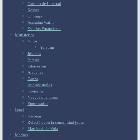
Camino de Libertad
Kesher
Or Simja
Asanalaa Waiin
Estados Financieros
Ministerios
Niños
Yeladim
Jóvenes
Parejas
Intercesión
Alabanza
Danza
Audiovisuales
Shomrim
Nuevos miembros
Empresarios
Israel
Hasbará
Relación con la comunidad judía
Marcha de la Vida
Medios