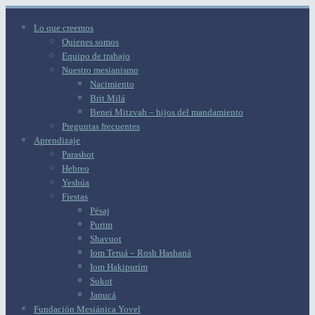
Lo que creemos
Quienes somos
Equipo de trabajo
Nuestro mesianismo
Nacimiento
Brit Milá
Benei Mitzvah – hijos del mandamiento
Preguntas frecuentes
Aprendizaje
Parashot
Hebreo
Yeshúa
Fiestas
Pésaj
Purim
Shavuot
Iom Teruá – Rosh Hashaná
Iom Hakipurím
Sukot
Janucá
Fundación Mesiánica Yovel