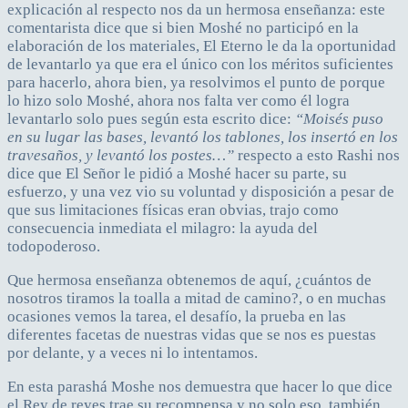
explicación al respecto nos da un hermosa enseñanza: este
comentarista dice que si bien Moshé no participó en la
elaboración de los materiales, El Eterno le da la oportunidad
de levantarlo ya que era el único con los méritos suficientes
para hacerlo, ahora bien, ya resolvimos el punto de porque
lo hizo solo Moshé, ahora nos falta ver como él logra
levantarlo solo pues según esta escrito dice:
“Moisés puso
en su lugar las bases, levantó los tablones, los insertó en los
travesaños, y levantó los postes…”
respecto a esto Rashi nos
dice que El Señor le pidió a Moshé hacer su parte, su
esfuerzo, y una vez vio su voluntad y disposición a pesar de
que sus limitaciones físicas eran obvias, trajo como
consecuencia inmediata el milagro: la ayuda del
todopoderoso.
Que hermosa enseñanza obtenemos de aquí, ¿cuántos de
nosotros tiramos la toalla a mitad de camino?, o en muchas
ocasiones vemos la tarea, el desafío, la prueba en las
diferentes facetas de nuestras vidas que se nos es puestas
por delante, y a veces ni lo intentamos.
En esta parashá Moshe nos demuestra que hacer lo que dice
el Rey de reyes trae su recompensa y no solo eso, también