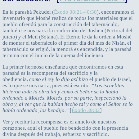
En la parashá Pekudei (
Éxodo 38:21-40:38
), encontramos el
inventario que Moshé realiza de todos los materiales que el
pueblo ofrendó para la construcción del tabernáculo,
también se nos narra la confección del Joshen (Pectoral del
juicio) y el Meil (Sotana). El Eterno le da la orden a Moshé
de montar el tabernáculo el primer día del mes de Nisán, el
tabernáculo se erigió, la menorá es encendida, y la parashá
termina con el inicio de la quema del incienso.
La primer hermosa enseñanza que encontramos en esta
parashá es la recompensa del sacrificio y la
obediencia,
como el rey lo dijo así hizo
el pueblo de Israel,
es lo que se nos narra, pues está escrito
: “Los israelitas
hicieron toda la obra tal y como el Señor se lo había
ordenado a Moisés. Moisés, por su parte, inspeccionó la
obra y, al ver que la habían hecho tal y como el Señor se lo
había ordenado, los bendijo.”
[
Éxodo 39:32
]
Ver y recibir la recompensa es el anhelo de nuestros
corazones, aquí el pueblo fue bendecido con la presencia
divina después del trabajo, esfuerzo y sacrificio.