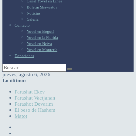
Canal Yovel en Línea
Boletín Shavuatov
Noticias
Galería
Contacto
Yovel en Bogotá
Yovel en la Florida
Yovel en Neiva
Yovel en Montería
Donaciones
jueves, agosto 6, 2026
Lo último:
Parashat Ekev
Parashat Vaetjanan
Parashot Devarim
El beso de Hashem
Matot