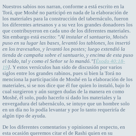
Nuestros sabios nos narran, conforme a está escrito en la
Torá, que Moshé no participó en nada de la elaboración de
los materiales para la construcción del tabernáculo, fueron
los diferentes artesanos y a su vez los grandes donadores los
que contribuyeron en cada uno de los diferentes materiales.
Sin embargo está escrito: ”
Al instalar el santuario, Moisés
puso en su lugar las bases, levantó los tablones, los insertó
en los travesaños, y levantó los postes; luego extendió la
tienda de campaña sobre el santuario, y encima de esta puso
el toldo, tal y como el Señor se lo mandó.”[
Éxodo 40:18-
19
].
Y estos versículos han sido de discusión por varios
siglos entre los grandes rabinos, pues si bien la Torá no
menciona la participación de Moshé en la elaboración de los
materiales, si se nos dice que él fue quien lo instaló, bajo lo
cual surgieron y aún surgen dudas de la manera en como
Moshé, él solo, pudo hacerlo si dado los materiales y la
envergadura del tabernáculo, se intuye que un hombre solo
en un día no lo podía levantar y por lo tanto requeriría de
algún tipo de ayuda.
De los diferentes comentarios y opiniones al respecto, en
esta ocasión queremos citar el de Rashi quien en su