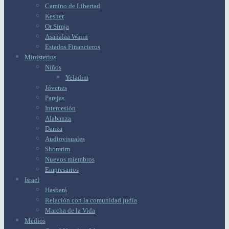
Camino de Libertad
Kesher
Or Simja
Asanalaa Waiin
Estados Financieros
Ministerios
Niños
Yeladim
Jóvenes
Parejas
Intercesión
Alabanza
Danza
Audiovisuales
Shomrim
Nuevos miembros
Empresarios
Israel
Hasbará
Relación con la comunidad judía
Marcha de la Vida
Medios