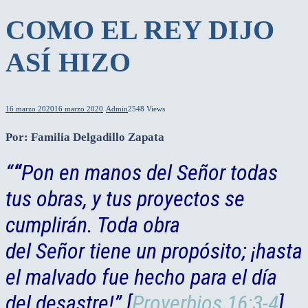
COMO EL REY DIJO
ASÍ HIZO
16 marzo 2020
16 marzo 2020
Admin
2548 Views
Por: Familia Delgadillo Zapata
“
“
Pon en manos del Señor todas
tus obras, y tus proyectos se
cumplirán. Toda obra
del Señor tiene un propósito; ¡hasta
el malvado fue hecho para el día
del desastre!” [
Proverbios 16:3-4
]