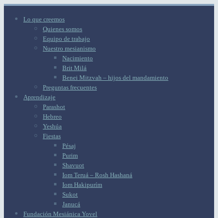
Lo que creemos
Quienes somos
Equipo de trabajo
Nuestro mesianismo
Nacimiento
Brit Milá
Benei Mitzvah – hijos del mandamiento
Preguntas frecuentes
Aprendizaje
Parashot
Hebreo
Yeshúa
Fiestas
Pésaj
Purim
Shavuot
Iom Teruá – Rosh Hashaná
Iom Hakipurím
Sukot
Janucá
Fundación Mesiánica Yovel