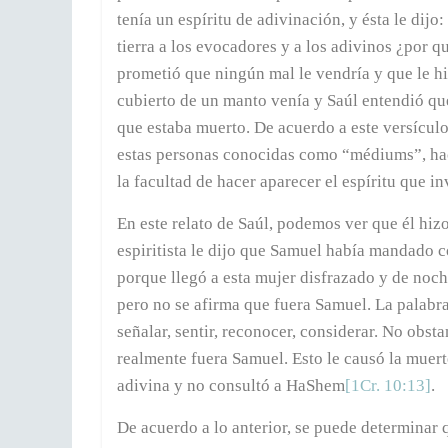
tenía un espíritu de adivinación, y ésta le dij
tierra a los evocadores y a los adivinos ¿por q
prometió que ningún mal le vendría y que le hi
cubierto de un manto venía y Saúl entendió q
que estaba muerto. De acuerdo a este versículo
estas personas conocidas como “médiums”, hace
la facultad de hacer aparecer el espíritu que in
En este relato de Saúl, podemos ver que él hi
espiritista le dijo que Samuel había mandado co
porque llegó a esta mujer disfrazado y de noch
pero no se afirma que fuera Samuel. La palabra “entendió” en hebreo es 
señalar, sentir, reconocer, considerar. No obsta
realmente fuera Samuel. Esto le causó la muert
adivina y no consultó a HaShem
[1Cr. 10:13]
.
De acuerdo a lo anterior, se puede determinar 