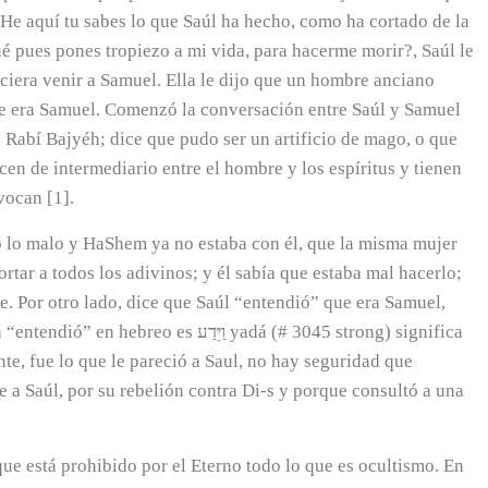
o: He aquí tu sabes lo que Saúl ha hecho, como ha cortado de la
ué pues pones tropiezo a mi vida, para hacerme morir?, Saúl le
ciera venir a Samuel. Ella le dijo que un hombre anciano
ue era Samuel. Comenzó la conversación entre Saúl y Samuel
 Rabí Bajyéh; dice que pudo ser un artificio de mago, o que
n de intermediario entre el hombre y los espíritus y tienen
vocan [1].
zo lo malo y HaShem ya no estaba con él, que la misma mujer
rtar a todos los adivinos; y él sabía que estaba mal hacerlo;
e. Por otro lado, dice que Saúl “entendió” que era Samuel,
וַיֵּדַע yadá (# 3045 strong) significa
nte, fue lo que le pareció a Saul, no hay seguridad que
e a Saúl, por su rebelión contra Di-s y porque consultó a una
que está prohibido por el Eterno todo lo que es ocultismo. En