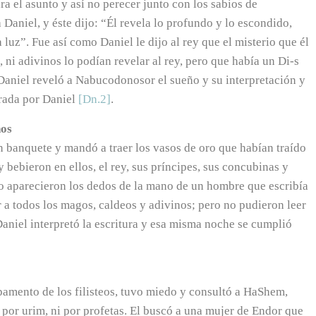
a el asunto y así no perecer junto con los sabios de
a Daniel, y éste dijo: “Él revela lo profundo y lo escondido,
 luz”. Fue así como Daniel le dijo al rey que el misterio que él
 ni adivinos lo podían revelar al rey, pero que había un Di-s
sí Daniel reveló a Nabucodonosor el sueño y su interpretación y
arada por Daniel
[Dn.2]
.
nos
n banquete y mandó a traer los vasos de oro que habían traído
 bebieron en ellos, el rey, sus príncipes, sus concubinas y
o aparecieron los dedos de la mano de un hombre que escribía
 a todos los magos, caldeos y adivinos; pero no pudieron leer
 Daniel interpretó la escritura y esa misma noche se cumplió
mpamento de los filisteos, tuvo miedo y consultó a HaShem,
por urim, ni por profetas. El buscó a una mujer de Endor que