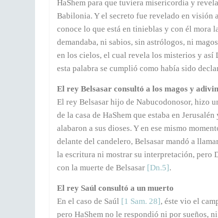
HaShem para que tuviera misericordia y revelar
Babilonia. Y el secreto fue revelado en visión 
conoce lo que está en tinieblas y con él mora la
demandaba, ni sabios, sin astrólogos, ni magos,
en los cielos, el cual revela los misterios y a
esta palabra se cumplió como había sido decl
El rey Belsasar consultó a los magos y adivi
El rey Belsasar hijo de Nabucodonosor, hizo u
de la casa de HaShem que estaba en Jerusalén y
alabaron a sus dioses. Y en ese mismo moment
delante del candelero, Belsasar mandó a llamar
la escritura ni mostrar su interpretación, pero
con la muerte de Belsasar
[Dn.5]
.
El rey Saúl consultó a un muerto
En el caso de Saúl
[1 Sam. 28]
, éste vio el ca
pero HaShem no le respondió ni por sueños, ni 