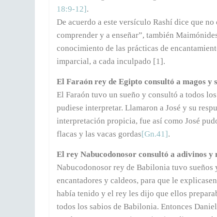
18:9-12]
.
De acuerdo a este versículo Rashí dice que no
comprender y a enseñar”, también Maimónides 
conocimiento de las prácticas de encantamiento
imparcial, a cada inculpado [1].
El Faraón rey de Egipto consultó a magos y 
El Faraón tuvo un sueño y consultó a todos los
pudiese interpretar. Llamaron a José y su resp
interpretación propicia, fue así como José pud
flacas y las vacas gordas
[Gn.41]
.
El rey Nabucodonosor consultó a adivinos y
Nabucodonosor rey de Babilonia tuvo sueños y s
encantadores y caldeos, para que le explicasen
había tenido y el rey les dijo que ellos prepa
todos los sabios de Babilonia. Entonces Daniel 