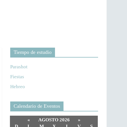
Tiempo de estudio
Parashot
Fiestas
Hebreo
Calendario de Eventos
«
AGOSTO 2026
»
D
L
M
X
J
V
S