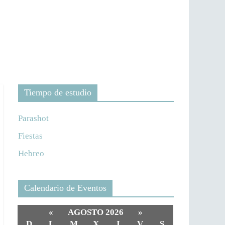
Tiempo de estudio
Parashot
Fiestas
Hebreo
Calendario de Eventos
«
AGOSTO 2026
»
D
L
M
X
J
V
S