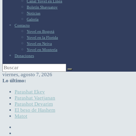
Canal Yovel en Línea
Boletín Shavuatov
Noticias
Galería
Contacto
Yovel en Bogotá
Yovel en la Florida
Yovel en Neiva
Yovel en Montería
Donaciones
viernes, agosto 7, 2026
Lo último:
Parashat Ekev
Parashat Vaetjanan
Parashot Devarim
El beso de Hashem
Matot