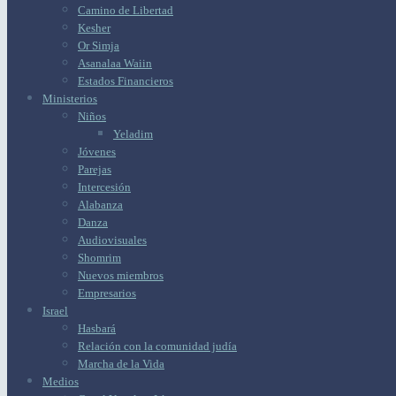
Camino de Libertad
Kesher
Or Simja
Asanalaa Waiin
Estados Financieros
Ministerios
Niños
Yeladim
Jóvenes
Parejas
Intercesión
Alabanza
Danza
Audiovisuales
Shomrim
Nuevos miembros
Empresarios
Israel
Hasbará
Relación con la comunidad judía
Marcha de la Vida
Medios