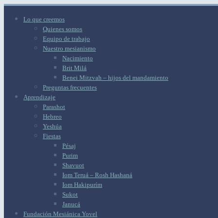
Lo que creemos
Quienes somos
Equipo de trabajo
Nuestro mesianismo
Nacimiento
Brit Milá
Benei Mitzvah – hijos del mandamiento
Preguntas frecuentes
Aprendizaje
Parashot
Hebreo
Yeshúa
Fiestas
Pésaj
Purim
Shavuot
Iom Teruá – Rosh Hashaná
Iom Hakipurím
Sukot
Janucá
Fundación Mesiánica Yovel