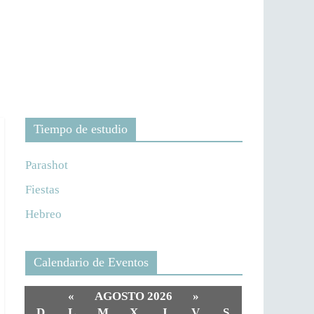
Tiempo de estudio
Parashot
Fiestas
Hebreo
Calendario de Eventos
«
AGOSTO 2026
»
D
L
M
X
J
V
S