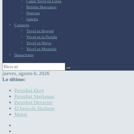
Canal Yovel en Línea
Boletín Shavuatov
Noticias
Galería
Contacto
Yovel en Bogotá
Yovel en la Florida
Yovel en Neiva
Yovel en Montería
Donaciones
jueves, agosto 6, 2026
Lo último:
Parashat Ekev
Parashat Vaetjanan
Parashot Devarim
El beso de Hashem
Matot