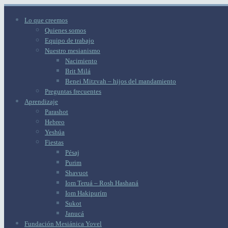
Lo que creemos
Quienes somos
Equipo de trabajo
Nuestro mesianismo
Nacimiento
Brit Milá
Benei Mitzvah – hijos del mandamiento
Preguntas frecuentes
Aprendizaje
Parashot
Hebreo
Yeshúa
Fiestas
Pésaj
Purim
Shavuot
Iom Teruá – Rosh Hashaná
Iom Hakipurím
Sukot
Janucá
Fundación Mesiánica Yovel