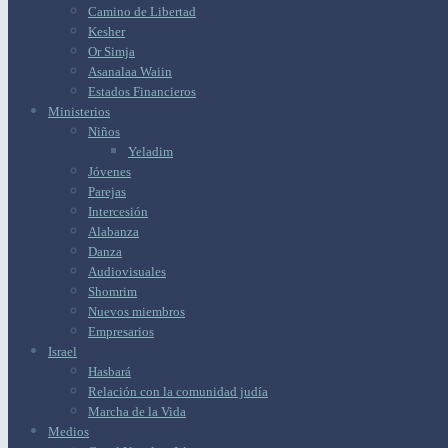
Camino de Libertad
Kesher
Or Simja
Asanalaa Waiin
Estados Financieros
Ministerios
Niños
Yeladim
Jóvenes
Parejas
Intercesión
Alabanza
Danza
Audiovisuales
Shomrim
Nuevos miembros
Empresarios
Israel
Hasbará
Relación con la comunidad judía
Marcha de la Vida
Medios