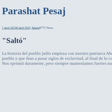
Parashat Pesaj
7 abril 2023
8 abril 2023
Admin
8775 Views
"Saltó"
La historia del pueblo judío empieza con nuestro patriarca Abr
pueblo y que iban a pasar siglos de esclavitud, al final de lo
Nos oprimió duramente, pero siempre manteníamos fuertes nues