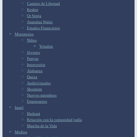
Camino de Libertad
Kesher
Or Simja
Asanalaa Waiin
Estados Financieros
Ministerios
Niños
Yeladim
Jóvenes
Parejas
Intercesión
Alabanza
Danza
Audiovisuales
Shomrim
Nuevos miembros
Empresarios
Israel
Hasbará
Relación con la comunidad judía
Marcha de la Vida
Medios