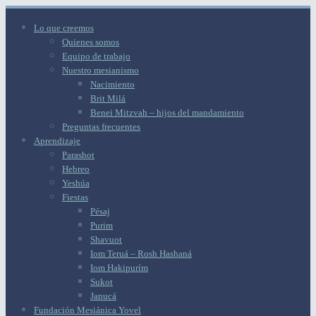
Lo que creemos
Quienes somos
Equipo de trabajo
Nuestro mesianismo
Nacimiento
Brit Milá
Benei Mitzvah – hijos del mandamiento
Preguntas frecuentes
Aprendizaje
Parashot
Hebreo
Yeshúa
Fiestas
Pésaj
Purim
Shavuot
Iom Teruá – Rosh Hashaná
Iom Hakipurím
Sukot
Janucá
Fundación Mesiánica Yovel