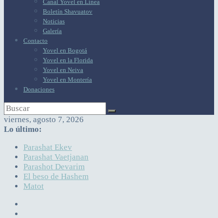
Canal Yovel en Línea
Boletín Shavuatov
Noticias
Galería
Contacto
Yovel en Bogotá
Yovel en la Florida
Yovel en Neiva
Yovel en Montería
Donaciones
viernes, agosto 7, 2026
Lo último:
Parashat Ekev
Parashat Vaetjanan
Parashot Devarim
El beso de Hashem
Matot