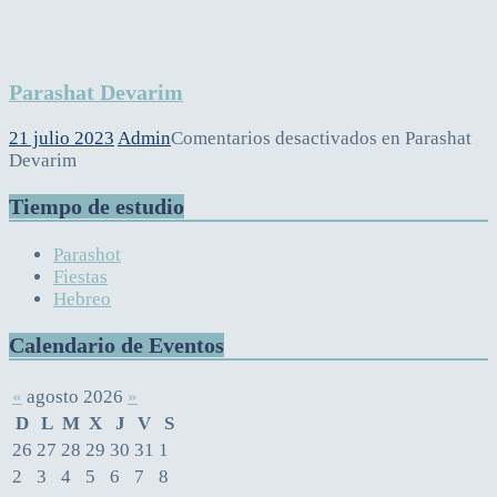
Parashat Devarim
21 julio 2023
Admin
Comentarios desactivados
en Parashat
Devarim
Tiempo de estudio
Parashot
Fiestas
Hebreo
Calendario de Eventos
«
agosto 2026
»
D
L
M
X
J
V
S
26
27
28
29
30
31
1
2
3
4
5
6
7
8