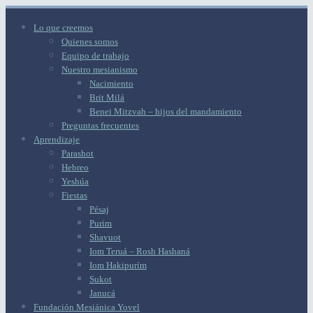
Lo que creemos
Quienes somos
Equipo de trabajo
Nuestro mesianismo
Nacimiento
Brit Milá
Benei Mitzvah – hijos del mandamiento
Preguntas frecuentes
Aprendizaje
Parashot
Hebreo
Yeshúa
Fiestas
Pésaj
Purim
Shavuot
Iom Teruá – Rosh Hashaná
Iom Hakipurím
Sukot
Janucá
Fundación Mesiánica Yovel