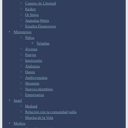
Camino de Libertad
Kesher
Or Simja
Asanalaa Waiin
Estados Financieros
Ministerios
Niños
Yeladim
Jóvenes
Parejas
Intercesión
Alabanza
Danza
Audiovisuales
Shomrim
Nuevos miembros
Empresarios
Israel
Hasbará
Relación con la comunidad judía
Marcha de la Vida
Medios