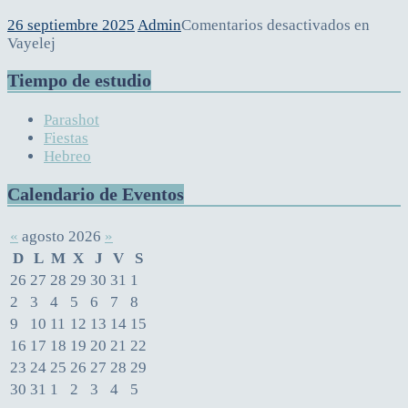
26 septiembre 2025
Admin
Comentarios desactivados
en
Vayelej
Tiempo de estudio
Parashot
Fiestas
Hebreo
Calendario de Eventos
«
agosto 2026
»
D
L
M
X
J
V
S
26
27
28
29
30
31
1
2
3
4
5
6
7
8
9
10
11
12
13
14
15
16
17
18
19
20
21
22
23
24
25
26
27
28
29
30
31
1
2
3
4
5