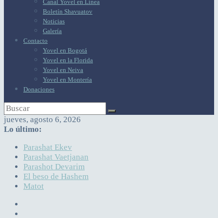
Canal Yovel en Línea
Boletín Shavuatov
Noticias
Galería
Contacto
Yovel en Bogotá
Yovel en la Florida
Yovel en Neiva
Yovel en Montería
Donaciones
jueves, agosto 6, 2026
Lo último:
Parashat Ekev
Parashat Vaetjanan
Parashot Devarim
El beso de Hashem
Matot