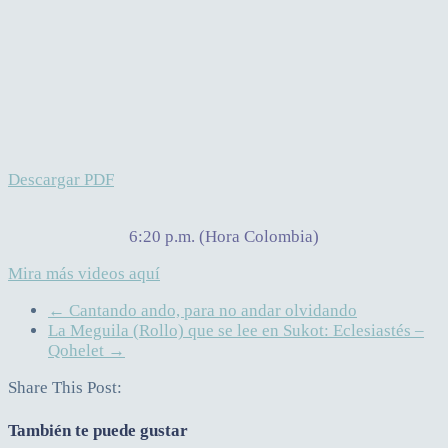
Descargar PDF
6:20 p.m. (Hora Colombia)
Mira más videos aquí
←
Cantando ando, para no andar olvidando
La Meguila (Rollo) que se lee en Sukot: Eclesiastés –
Qohelet
→
Share This Post:
También te puede gustar