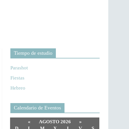
Tiempo de estudio
Parashot
Fiestas
Hebreo
Calendario de Eventos
«
AGOSTO 2026
»
D
L
M
X
J
V
S