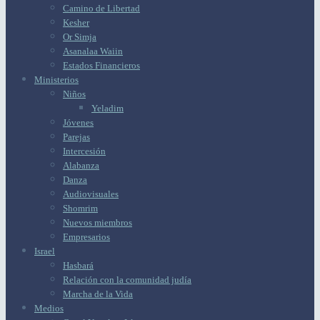
Camino de Libertad
Kesher
Or Simja
Asanalaa Waiin
Estados Financieros
Ministerios
Niños
Yeladim
Jóvenes
Parejas
Intercesión
Alabanza
Danza
Audiovisuales
Shomrim
Nuevos miembros
Empresarios
Israel
Hasbará
Relación con la comunidad judía
Marcha de la Vida
Medios