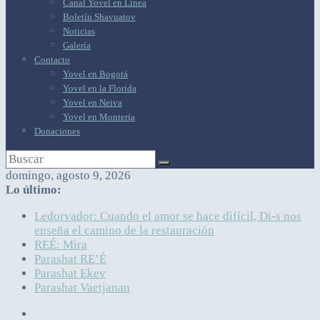
Canal Yovel en Línea
Boletín Shavuatov
Noticias
Galería
Contacto
Yovel en Bogotá
Yovel en la Florida
Yovel en Neiva
Yovel en Montería
Donaciones
domingo, agosto 9, 2026
Lo último:
Ledorvador: Cuando el amor se hace difícil, Di-s nos
enseña el camino de la restauración
REÉ: Mira
Parashat RE’É
Parashat Ekev
Parashat Vaetjanan