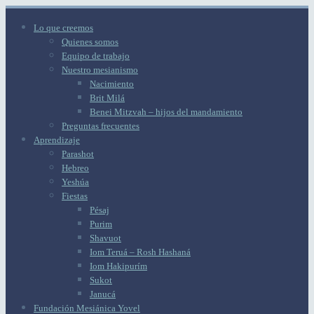
Lo que creemos
Quienes somos
Equipo de trabajo
Nuestro mesianismo
Nacimiento
Brit Milá
Benei Mitzvah – hijos del mandamiento
Preguntas frecuentes
Aprendizaje
Parashot
Hebreo
Yeshúa
Fiestas
Pésaj
Purim
Shavuot
Iom Teruá – Rosh Hashaná
Iom Hakipurím
Sukot
Janucá
Fundación Mesiánica Yovel