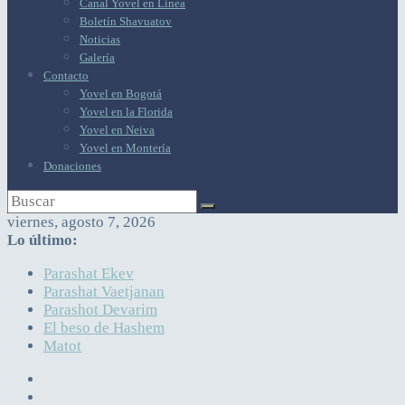
Canal Yovel en Línea
Boletín Shavuatov
Noticias
Galería
Contacto
Yovel en Bogotá
Yovel en la Florida
Yovel en Neiva
Yovel en Montería
Donaciones
viernes, agosto 7, 2026
Lo último:
Parashat Ekev
Parashat Vaetjanan
Parashot Devarim
El beso de Hashem
Matot