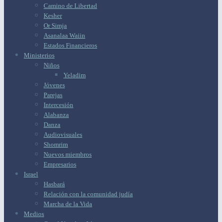
Camino de Libertad
Kesher
Or Simja
Asanalaa Waiin
Estados Financieros
Ministerios
Niños
Yeladim
Jóvenes
Parejas
Intercesión
Alabanza
Danza
Audiovisuales
Shomrim
Nuevos miembros
Empresarios
Israel
Hasbará
Relación con la comunidad judía
Marcha de la Vida
Medios