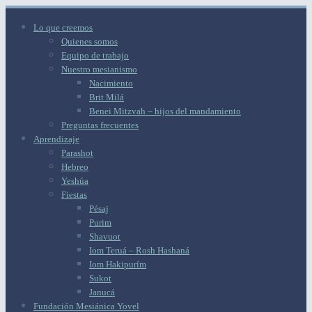
Lo que creemos
Quienes somos
Equipo de trabajo
Nuestro mesianismo
Nacimiento
Brit Milá
Benei Mitzvah – hijos del mandamiento
Preguntas frecuentes
Aprendizaje
Parashot
Hebreo
Yeshúa
Fiestas
Pésaj
Purim
Shavuot
Iom Teruá – Rosh Hashaná
Iom Hakipurím
Sukot
Janucá
Fundación Mesiánica Yovel