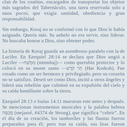
clan de los coatitas, encargados de transportar los objetos
más sagrados del Tabernáculo, una tarea reservada solo a
unos pocos, que exigía santidad, obediencia y gran
responsabilidad.
Sin embargo, Koraj no se conformó con lo que Dios le había
asignado. Quería más. Su anhelo no era servir, sino liderar.
No buscaba honrar a Dios, sino obtener poder.
La historia de Koraj guarda un asombroso paralelo con la de
Lucifer. En Ezequiel 28:14 se declara que Dios ungió a
Lucifer —מִמְשַׁח (mimshaj)— como querubín protector y lo
colocó en su monte santo —הַר קֹדֶשׁ (Har Kodesh). Fue
creado como un ser hermoso y privilegiado, pero su corazón
no se satisfizo. Deseó ser como Dios, incitó a otros ángeles y
lideró una rebelión que culminó en su expulsión del cielo y
su caída humillante sobre la tierra.
Ezequiel 28:13 e Isaías 14:11 muestran este antes y después.
Se mencionan instrumentos musicales y la palabra hebrea
מְכַסֶּה (mejassé, #4374 de Strong), que significa “cubrir”. En
el día de su creación, los tamboriles y las flautas fueron
preparados para él; pero tras su caída, sus liras fueron