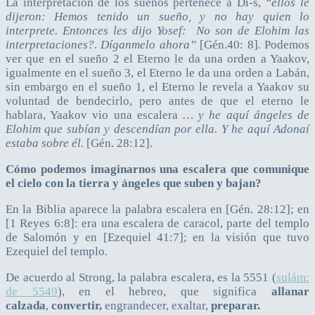
La interpretación de los sueños pertenece a Di-s,
“ellos le
dijeron: Hemos tenido un sueño, y no hay quien lo
interprete. Entonces les dijo Yosef: No son de Elohim las
interpretaciones?. Díganmelo ahora”
[Gén.40: 8]
.
Podemos
ver que en el sueño 2 el Eterno le da una orden a Yaakov,
igualmente en el sueño 3, el Eterno le da una orden a Labán,
sin embargo en el sueño 1, el Eterno le revela a Yaakov su
voluntad de bendecirlo, pero antes de que el eterno le
hablara, Yaakov vio una escalera
… y he aquí ángeles de
Elohim que subían y descendían por ella. Y he aquí Adonaí
estaba sobre él.
[Gén. 28:12].
Cómo podemos imaginarnos una escalera que comunique
el cielo con la tierra y ángeles que suben y bajan?
En la Biblia aparece la palabra escalera en [Gén. 28:12]; en
[1 Reyes 6:8]: era una escalera de caracol, parte del templo
de Salomón y en [Ezequiel 41:7]; en la visión que tuvo
Ezequiel del templo.
De acuerdo al Strong, la palabra escalera, es la 5551 (
sulám:
de 5549
), en el hebreo, que significa
allanar
calzada
,
convertir,
engrandecer, exaltar,
preparar.