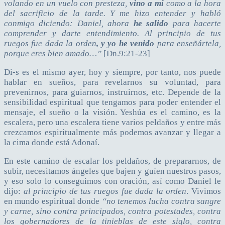
volando en un vuelo con presteza,
vino a mi
como a la hora
del sacrificio de la tarde. Y me hizo entender y habló
conmigo diciendo: Daniel, ahora
he salido
para hacerte
comprender y darte entendimiento. Al principio de tus
ruegos fue dada la orden
, y yo he venido
para enseñártela,
porque eres bien amado…”
[Dn.9:21-23]
Di-s es el mismo ayer, hoy y siempre, por tanto, nos puede
hablar en sueños, para revelarnos su voluntad, para
prevenirnos, para guiarnos, instruirnos, etc. Depende de la
sensibilidad espiritual que tengamos para poder entender el
mensaje, el sueño o la visión. Yeshúa es el camino, es la
escalera, pero una escalera tiene varios peldaños y entre más
crezcamos espiritualmente más podemos avanzar y llegar a
la cima donde está Adonaí.
En este camino de escalar los peldaños, de prepararnos, de
subir, necesitamos ángeles que bajen y guíen nuestros pasos,
y eso solo lo conseguimos con oración, así como Daniel le
dijo:
al principio de tus ruegos fue dada la orden
. Vivimos
en mundo espiritual donde
“no tenemos lucha contra sangre
y carne, sino contra principados, contra potestades, contra
los gobernadores de la tinieblas de este siglo, contra