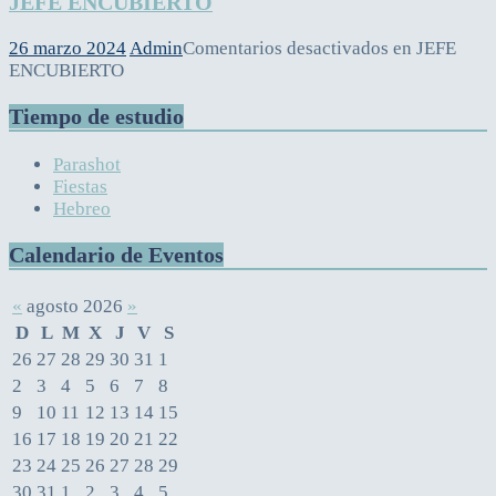
JEFE ENCUBIERTO
26 marzo 2024
Admin
Comentarios desactivados
en JEFE
ENCUBIERTO
Tiempo de estudio
Parashot
Fiestas
Hebreo
Calendario de Eventos
«
agosto 2026
»
D
L
M
X
J
V
S
26
27
28
29
30
31
1
2
3
4
5
6
7
8
9
10
11
12
13
14
15
16
17
18
19
20
21
22
23
24
25
26
27
28
29
30
31
1
2
3
4
5