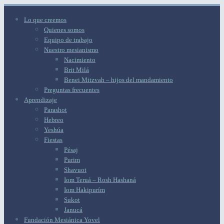
Lo que creemos
Quienes somos
Equipo de trabajo
Nuestro mesianismo
Nacimiento
Brit Milá
Benei Mitzvah – hijos del mandamiento
Preguntas frecuentes
Aprendizaje
Parashot
Hebreo
Yeshúa
Fiestas
Pésaj
Purim
Shavuot
Iom Teruá – Rosh Hashaná
Iom Hakipurím
Sukot
Janucá
Fundación Mesiánica Yovel