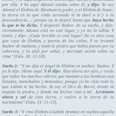
por ella. Y he aquí Adonaí estaba sobre él,
y dijo:
Yo soy
Adonaí el Elohim de Abraham tu padre, y el Elohim de Isaac;
la tierra en la que estás acostado te la daré a ti y a tu
descendencia…; porque no te dejaré hasta que
haya hecho
lo que te he dicho.
Y despertó Yaakov de su sueño, y dijo:
ciertamente Adonai está en este lugar, y yo no lo sabía. Y
temió, y dijo: ¡Cuán terrible es este lugar! No es otra cosa
que casa de Elohim, y puerta de los cielos. Y se levantó
Yaakov de mañana, y tomó la piedra que había puesto por su
cabecera, y la alzó por señal, y derramó aceite sobre su
cima“
[Gén. 28: 12-18].
Sueño 2:
“Y me dijo el ángel de Elohim en sueños: Yaakov. Y
yo le dije: Heme aquí.
Y él dijo:
Alza ahora tus ojos, y verás
que todos los machos cabríos que montan a las hembras son
listados, manchados y moteados; porque yo he visto todo lo
que Labán te ha hecho. Yo soy el Di-s de Bet-el, donde tú
ungiste la piedra, y donde me hiciste voto a mí.
Levántate
ahora
y sal
de esta tierra, y vuelve a la tierra de tu
nacimiento”
[Gén. 31: 11-13].
Sueño 3:
“Y vino Elohim a Labán Arameo en sueños aquella