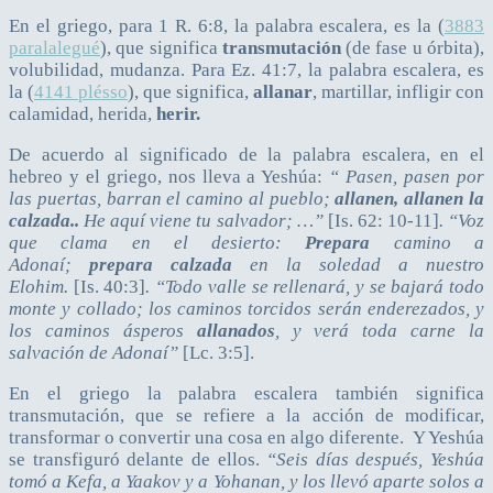
En el griego, para 1 R. 6:8, la palabra escalera, es la (
3883
paralalegué
), que significa
transmutación
(de fase u órbita),
volubilidad, mudanza. Para Ez. 41:7, la palabra escalera, es
la (
4141 plésso
), que significa,
allanar
, martillar, infligir con
calamidad, herida,
herir.
De acuerdo al significado de la palabra escalera, en el
hebreo y el griego, nos lleva a Yeshúa:
“ Pasen, pasen por
las puertas, barran el camino al pueblo;
allanen, allanen la
calzada..
He aquí viene tu salvador; …”
[Is. 62: 10-11]
. “Voz
que clama en el desierto:
Prepara
camino a
Adonaí;
prepara
calzada
en la soledad a nuestro
Elohim.
[Is. 40:3]
. “Todo valle se rellenará, y se bajará todo
monte y collado; los caminos torcidos serán enderezados, y
los caminos ásperos
allanados
, y verá toda carne la
salvación de Adonaí”
[Lc. 3:5].
En el griego la palabra escalera también significa
transmutación, que se refiere a la acción de modificar,
transformar o convertir una cosa en algo diferente. Y Yeshúa
se transfiguró delante de ellos.
“Seis días después, Yeshúa
tomó a Kefa, a Yaakov y a Yohanan, y los llevó aparte solos a