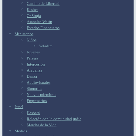
Camino de Libertad
Kesher
Or Simja
Asanalaa Waiin
Estados Financieros
Ministerios
Niños
Yeladim
Jóvenes
Parejas
Intercesión
Alabanza
Danza
Audiovisuales
Shomrim
Nuevos miembros
Empresarios
Israel
Hasbará
Relación con la comunidad judía
Marcha de la Vida
Medios