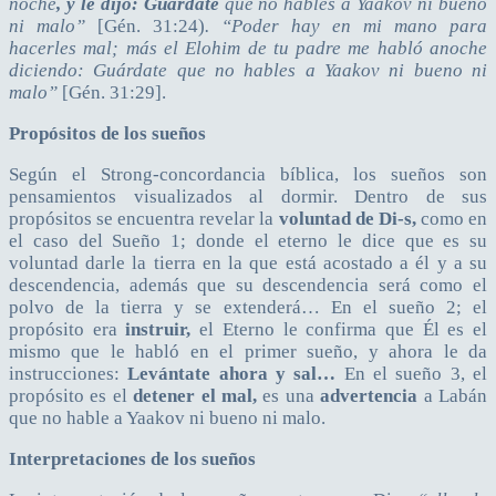
noche
, y le dijo:
Guárdate
que no hables a Yaakov ni bueno
ni malo”
[Gén. 31:24)
. “Poder hay en mi mano para
hacerles mal; más el Elohim de tu padre me habló anoche
diciendo: Guárdate que no hables a Yaakov ni bueno ni
malo”
[Gén. 31:29].
Propósitos de los sueños
Según el Strong-concordancia bíblica, los sueños son
pensamientos visualizados al dormir. Dentro de sus
propósitos se encuentra revelar la
voluntad de Di-s,
como en
el caso del Sueño 1; donde el eterno le dice que es su
voluntad darle la tierra en la que está acostado a él y a su
descendencia, además que su descendencia será como el
polvo de la tierra y se extenderá… En el sueño 2; el
propósito era
instruir,
el Eterno le confirma que Él es el
mismo que le habló en el primer sueño, y ahora le da
instrucciones:
Levántate ahora y sal…
En el sueño 3, el
propósito es el
detener el mal,
es una
advertencia
a Labán
que no hable a Yaakov ni bueno ni malo.
Interpretaciones de los sueños