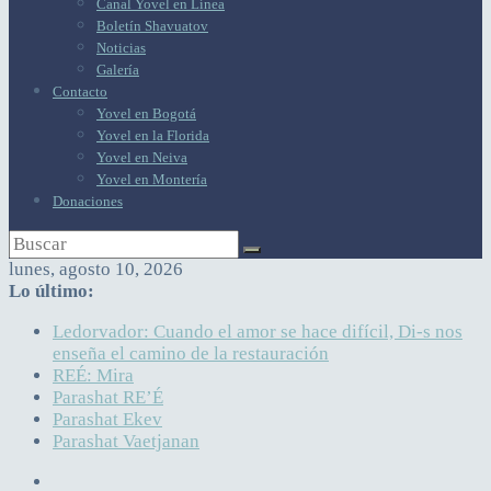
Canal Yovel en Línea
Boletín Shavuatov
Noticias
Galería
Contacto
Yovel en Bogotá
Yovel en la Florida
Yovel en Neiva
Yovel en Montería
Donaciones
lunes, agosto 10, 2026
Lo último:
Ledorvador: Cuando el amor se hace difícil, Di-s nos
enseña el camino de la restauración
REÉ: Mira
Parashat RE’É
Parashat Ekev
Parashat Vaetjanan