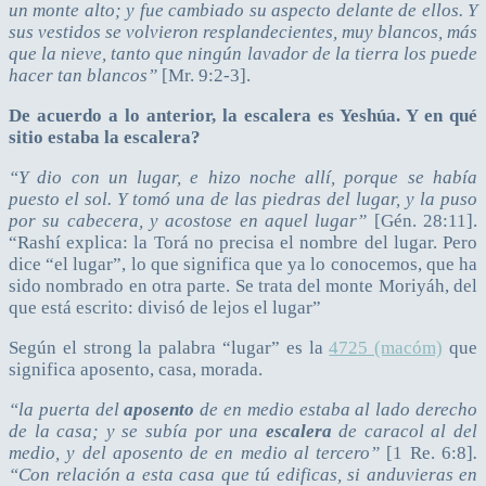
un monte alto; y fue cambiado su aspecto delante de ellos. Y
sus vestidos se volvieron resplandecientes, muy blancos, más
que la nieve, tanto que ningún lavador de la tierra los puede
hacer tan blancos”
[Mr. 9:2-3].
De acuerdo a lo anterior, la escalera es Yeshúa. Y en qué
sitio estaba la escalera?
“Y dio con un lugar, e hizo noche allí, porque se había
puesto el sol. Y tomó una de las piedras del lugar, y la puso
por su cabecera, y acostose en aquel lugar”
[Gén. 28:11].
“Rashí explica: la Torá no precisa el nombre del lugar. Pero
dice “el lugar”, lo que significa que ya lo conocemos, que ha
sido nombrado en otra parte. Se trata del monte Moriyáh, del
que está escrito: divisó de lejos el lugar”
Según el strong la palabra “lugar” es la
4725 (macóm)
que
significa aposento, casa, morada.
“la puerta del
aposento
de en medio estaba al lado derecho
de la casa; y se subía por una
escalera
de caracol al del
medio, y del aposento de en medio al tercero”
[1 Re. 6:8]
.
“Con relación a esta casa que tú edificas, si anduvieras en