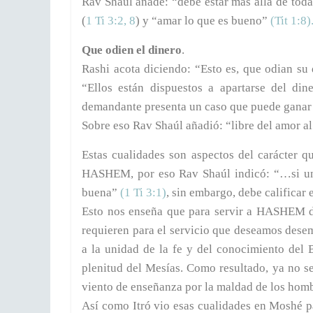
Rav Shaúl añade: “debe estar más allá de toda
(
1 Ti 3:2, 8
) y “amar lo que es bueno”
(Tit 1:8)
Que odien el dinero
.
Rashi acota diciendo: “Esto es, que odian su 
“Ellos están dispuestos a apartarse del d
demandante presenta un caso que puede ganar e
Sobre eso Rav Shaúl añadió: “libre del amor a
Estas cualidades son aspectos del carácter q
HASHEM, por eso Rav Shaúl indicó: “…si una 
buena”
(1 Ti 3:1)
, sin embargo, debe calificar 
Esto nos enseña que para servir a HASHEM d
requieren para el servicio que deseamos dese
a la unidad de la fe y del conocimiento del 
plenitud del Mesías. Como resultado, ya no s
viento de enseñanza por la maldad de los ho
Así como Itró vio esas cualidades en Moshé p