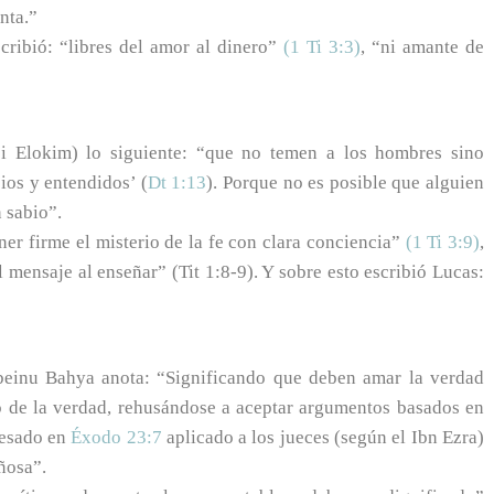
nta.”
cribió: “libres del amor al dinero”
(1 Ti 3:3)
, “ni amante de
éi Elokim) lo siguiente: “que no temen a los hombres sino
ios y entendidos’ (
Dt 1:13
). Porque no es posible que alguien
 sabio”.
er firme el misterio de la fe con clara conciencia”
(1 Ti 3:9)
,
mensaje al enseñar” (Tit 1:8-9). Y sobre esto escribió Lucas:
einu Bahya anota: “Significando que deben amar la verdad
o de la verdad, rehusándose a aceptar argumentos basados en
resado en
Éxodo 23:7
aplicado a los jueces (según el Ibn Ezra)
ñosa”.