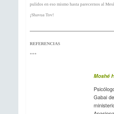
pulidos en eso mismo hasta parecernos al Mes
¡Shavua Tov!
REFERENCIAS
***
Moshé H
Psicólog
Gabai de
minister
Apasiona