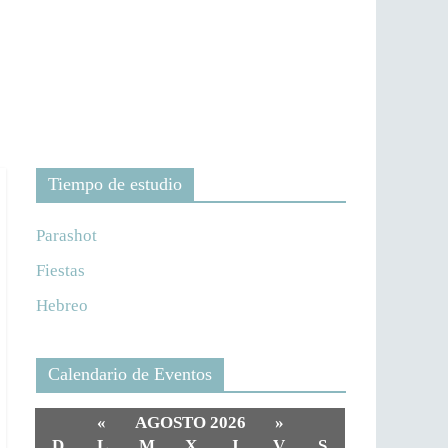
Tiempo de estudio
Parashot
Fiestas
Hebreo
Calendario de Eventos
«
AGOSTO 2026
»
D
L
M
X
J
V
S