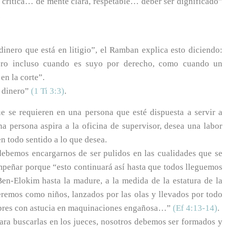
 crítica… de mente clara, respetable… deber ser dignificado”
.
dinero que está en litigio”, el Ramban explica esto diciendo:
inero incluso cuando es suyo por derecho, como cuando un
n la corte”.
l dinero”
(1 Ti 3:3)
.
ue se requieren en una persona que esté dispuesta a servir a
persona aspira a la oficina de supervisor, desea una labor
en todo sentido a lo que desea.
ebemos encargarnos de ser pulidos en las cualidades que se
mpeñar porque “esto continuará así hasta que todos lleguemos
Ben-Elokim hasta la madure, a la medida de la estatura de la
eremos como niños, lanzados por las olas y llevados por todo
mbres con astucia en maquinaciones engañosa…”
(Ef 4:13-14)
.
ara buscarlas en los jueces, nosotros debemos ser formados y