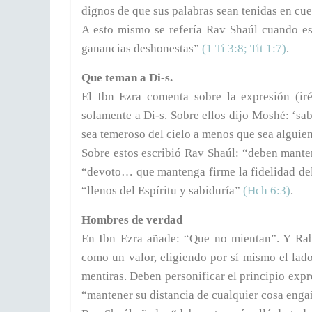
dignos de que sus palabras sean tenidas en cue
A esto mismo se refería Rav Shaúl cuando es
ganancias deshonestas”
(1 Ti 3:8; Tit 1:7)
.
Que teman a Di-s.
El Ibn Ezra comenta sobre la expresión (ir
solamente a Di-s. Sobre ellos dijo Moshé: ‘sab
sea temeroso del cielo a menos que sea alguien
Sobre estos escribió Rav Shaúl: “deben manten
“devoto… que mantenga firme la fidelidad del 
“llenos del Espíritu y sabiduría”
(Hch 6:3)
.
Hombres de verdad
En Ibn Ezra añade: “Que no mientan”. Y Rab
como un valor, eligiendo por sí mismo el lad
mentiras. Deben personificar el principio exp
“mantener su distancia de cualquier cosa enga