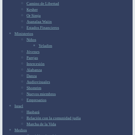
Camino de Libertad
Kesher
Or Simja
Asanalaa Waiin
Estados Financieros
Ministerios
Niños
Yeladim
Jóvenes
Parejas
Intercesión
Alabanza
Danza
Audiovisuales
Shomrim
Nuevos miembros
Empresarios
Israel
Hasbará
Relación con la comunidad judía
Marcha de la Vida
Medios