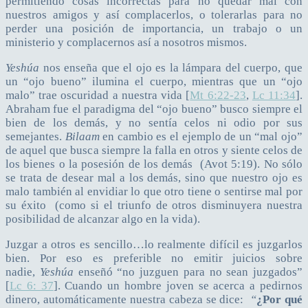
permitiendo cosas incorrectas para no quedar mal con
nuestros amigos y así complacerlos, o tolerarlas para no
perder una posición de importancia, un trabajo o un
ministerio y complacernos así a nosotros mismos.
Yeshúa
nos enseña que el ojo es la lámpara del cuerpo, que
un “ojo bueno” ilumina el cuerpo, mientras que un “ojo
malo” trae oscuridad a nuestra vida [
Mt 6:22-23
,
Lc 11:34
].
Abraham fue el paradigma del “ojo bueno” busco siempre el
bien de los demás, y no sentía celos ni odio por sus
semejantes.
Bilaam
en cambio es el ejemplo de un “mal ojo”
de aquel que busca siempre la falla en otros y siente celos de
los bienes o la posesión de los demás (Avot 5:19). No sólo
se trata de desear mal a los demás, sino que nuestro ojo es
malo también al envidiar lo que otro tiene o sentirse mal por
su éxito (como si el triunfo de otros disminuyera nuestra
posibilidad de alcanzar algo en la vida).
Juzgar a otros es sencillo…lo realmente difícil es juzgarlos
bien. Por eso es preferible no emitir juicios sobre
nadie,
Yeshúa
enseñó “no juzguen para no sean juzgados”
[
Lc 6: 37
]. Cuando un hombre joven se acerca a pedirnos
dinero, automáticamente nuestra cabeza se dice:
“
¿Por qué