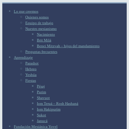
Lo que creemos
Quienes somos
Equipo de trabajo
Nuestro mesianismo
Nacimiento
Brit Milá
Benei Mitzvah – hijos del mandamiento
Preguntas frecuentes
Aprendizaje
Parashot
Hebreo
Yeshúa
Fiestas
Pésaj
Purim
Shavuot
Iom Teruá – Rosh Hashaná
Iom Hakipurím
Sukot
Janucá
Fundación Mesiánica Yovel