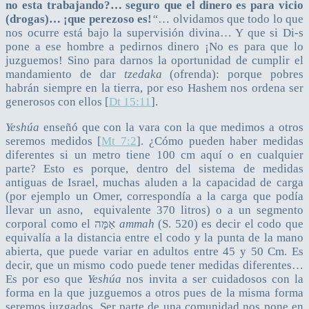
no esta trabajando?… seguro que el dinero es para vicio
(drogas)… ¡que perezoso es!
“
… olvidamos que todo lo que
nos ocurre está bajo la supervisión divina… Y que si Di-s
pone a ese hombre a pedirnos dinero ¡No es para que lo
juzguemos! Sino para darnos la oportunidad de cumplir el
mandamiento de dar
tzedaka
(ofrenda): porque pobres
habrán siempre en la tierra, por eso Hashem nos ordena ser
generosos con ellos [
Dt 15:11
].
Yeshúa
enseñó que con la vara con la que medimos a otros
seremos medidos [
Mt 7:2
]. ¿Cómo pueden haber medidas
diferentes si un metro tiene 100 cm aquí o en cualquier
parte? Esto es porque, dentro del sistema de medidas
antiguas de Israel, muchas aluden a la capacidad de carga
(por ejemplo un Omer, correspondía a la carga que podía
llevar un asno, equivalente 370 litros) o a un segmento
corporal como el אַמָּה
ammah
(S. 520) es decir el codo que
equivalía a la distancia entre el codo y la punta de la mano
abierta, que puede variar en adultos entre 45 y 50 Cm. Es
decir, que un mismo codo puede tener medidas diferentes…
Es por eso que
Yeshúa
nos invita a ser cuidadosos con la
forma en la que juzguemos a otros pues de la misma forma
seremos juzgados. Ser parte de una comunidad nos pone en