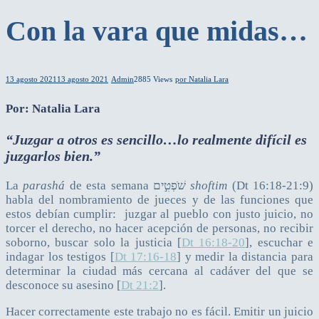
Con la vara que midas…
13 agosto 2021
13 agosto 2021
Admin
2885 Views
por Natalia Lara
Por: Natalia Lara
“Juzgar a otros es sencillo…lo realmente difícil es
juzgarlos bien.”
La
parashá
de esta semana שֹׁפְטִ֣ים
shoftim
(Dt 16:18-21:9)
habla del nombramiento de jueces y de las funciones que
estos debían cumplir: juzgar al pueblo con justo juicio, no
torcer el derecho, no hacer acepción de personas, no recibir
soborno, buscar solo la justicia [
Dt 16:18-20
], escuchar e
indagar los testigos [
Dt 17:16-18
] y medir la distancia para
determinar la ciudad más cercana al cadáver del que se
desconoce su asesino [
Dt 21:2
].
Hacer correctamente este trabajo no es fácil. Emitir un juicio