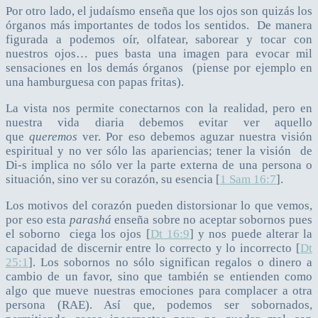
Por otro lado, el judaísmo enseña que los ojos son quizás los
órganos más importantes de todos los sentidos. De manera
figurada a podemos oír, olfatear, saborear y tocar con
nuestros ojos… pues basta una imagen para evocar mil
sensaciones en los demás órganos (piense por ejemplo en
una hamburguesa con papas fritas).
La vista nos permite conectarnos con la realidad, pero en
nuestra vida diaria debemos evitar ver aquello
que
queremos
ver. Por eso debemos aguzar nuestra visión
espiritual y no ver sólo las apariencias; tener la visión de
Di-s implica no sólo ver la parte externa de una persona o
situación, sino ver su corazón, su esencia [
1 Sam 16:7
].
Los motivos del corazón pueden distorsionar lo que vemos,
por eso esta
parashá
enseña sobre no aceptar sobornos pues
el soborno ciega los ojos [
Dt 16:9
] y nos puede alterar la
capacidad de discernir entre lo correcto y lo incorrecto [
Dt
25:1
]. Los sobornos no sólo significan regalos o dinero a
cambio de un favor, sino que también se entienden como
algo que mueve nuestras emociones para complacer a otra
persona (RAE). Así que, podemos ser sobornados,