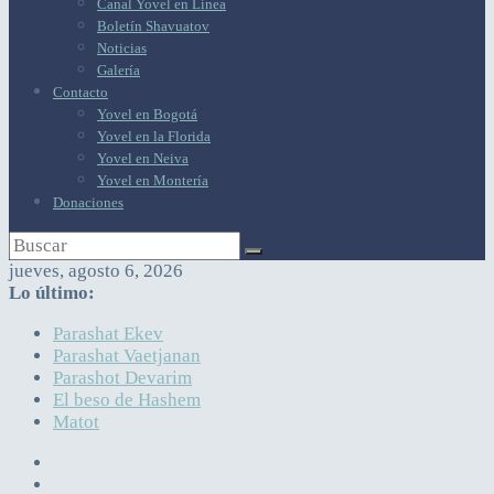
Canal Yovel en Línea
Boletín Shavuatov
Noticias
Galería
Contacto
Yovel en Bogotá
Yovel en la Florida
Yovel en Neiva
Yovel en Montería
Donaciones
jueves, agosto 6, 2026
Lo último:
Parashat Ekev
Parashat Vaetjanan
Parashot Devarim
El beso de Hashem
Matot