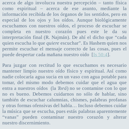
acerca de algo involucra nuestra percepción – tanto física
como espiritual – acerca de ese asunto, mediante la
información recibida de los órganos de los sentidos, pero en
especial de los ojos y los oídos. Aunque biológicamente
escuchamos con nuestros oídos, el proceso de escuchar se
completa en nuestro corazón pues este le da su
interpretación final (R. Najmán). De ahí el dicho que “cada
quien escucha lo que
quiere
escuchar”. Es Hashem quien nos
permite escuchar el mensaje correcto de las cosas, pues el
puede despertar cada mañana nuestro oido [
Is 50:4
].
Para juzgar con rectitud lo que escuchamos es necesario
mantener limpio nuestro oído físico y espiritual. Así como
nadie colocaría agua sucia en un vaso con agua potable para
tomar, del mismo modo debemos cuidar que el agua que
entra a nuestros oídos (la
Torá
) no se contamine con lo que
no es bueno. Debemos cuidarnos no sólo de hablar, sino
también de escuchar calumnias, chismes, palabras profanas
y otras formas ofensivas del habla… Incluso debemos cuidar
la música que se escucha, pues estás palabras aparentemente
“vanas” pueden contaminar nuestro corazón y alterar
nuestro discernimiento.