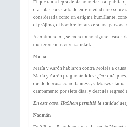
El que tenía lepra debía anunciarla al público 
era sobre su estado de enfermedad sino sobre 
considerada como un estigma humillante, com
el prójimo, el hombre impuro era una persona 
A continuación, se mencionan algunos casos de
murieron sin recibir sanidad.
María
María y Aarón hablaron contra Moisés a causa
María y Aarón preguntándoles: ¿Por qué, pues,
quedó leprosa como la nieve, y Moisés clamó 
campamento por siete días, y después regresó 
En este caso, HaShem permitió la sanidad desp
Naamán
En 2 Reyes 5, podemos ver el caso de Naamán el