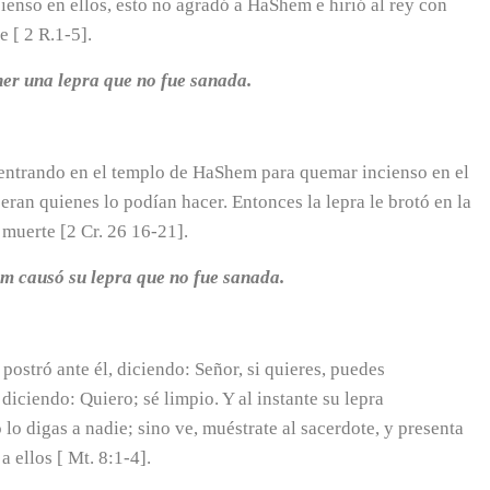
ienso en ellos, esto no agradó a HaShem e hirió al rey con
e [ 2 R.1-5].
ener una lepra que no fue sanada.
 entrando en el templo de HaShem para quemar incienso en el
 eran quienes lo podían hacer. Entonces la lepra le brotó en la
 muerte [2 Cr. 26 16-21].
em causó su lepra que no fue sanada.
postró ante él, diciendo: Señor, si quieres, puedes
diciendo: Quiero; sé limpio. Y al instante su lepra
 lo digas a nadie; sino ve, muéstrate al sacerdote, y presenta
 ellos [ Mt. 8:1-4].