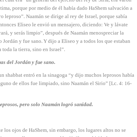
 estima, porque por medio de él había dado HaShem salvación a
ro leproso”. Naamán se dirige al rey de Israel, porque sabía
ntonces Eliseo le envió un mensajero, diciendo: Ve y lávate
aurará, y serás limpio”, después de Naamán menospreciar la
ío Jordán y fue sano. Y dijo a Eliseo y a todos los que estaban
oda la tierra, sino en Israel”.
uas del Jordán y fue sano.
 shabbat entró en la sinagoga “y dijo muchos leprosos había
nguno de ellos fue limpiado, sino Naamán el Sirio” [Lc. 4: 16-
leprosos, pero solo Naamán logró sanidad.
te los ojos de HaShem, sin embargo, los lugares altos no se