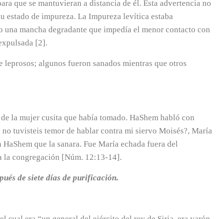
para que se mantuvieran a distancia de él. Esta advertencia no
su estado de impureza. La Impureza levítica estaba
o una mancha degradante que impedía el menor contacto con
expulsada [2].
 leprosos; algunos fueron sanados mientras que otros
 de la mujer cusita que había tomado. HaShem habló con
 no tuvisteis temor de hablar contra mi siervo Moisés?, María
a HaShem que la sanara. Fue María echada fuera del
a la congregación [Núm. 12:13-14].
ués de siete días de purificación.
 cual era “un general del ejército del rey de Siria, era varón