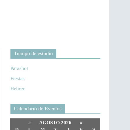
Tiempo de estudio
Parashot
Fiestas
Hebreo
Calendario de Eventos
«
AGOSTO 2026
»
D
L
M
X
J
V
S