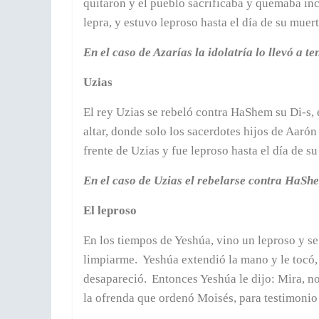
quitaron y el pueblo sacrificaba y quemaba inc
lepra, y estuvo leproso hasta el día de su muert
En el caso de Azarías la idolatría lo llevó a t
Uzias
El rey Uzias se rebeló contra HaShem su Di-s,
altar, donde solo los sacerdotes hijos de Aarón
frente de Uzias y fue leproso hasta el día de su
En el caso de Uzias el rebelarse contra HaSh
El leproso
En los tiempos de Yeshúa, vino un leproso y se 
limpiarme.
Yeshúa extendió la mano y le tocó, 
desapareció.
Entonces Yeshúa le dijo: Mira, no
la ofrenda que ordenó Moisés, para testimonio a