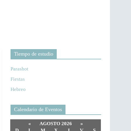
Tiempo de estudio
Parashot
Fiestas
Hebreo
Calendario de Eventos
«
AGOSTO 2026
»
D
L
M
X
J
V
S